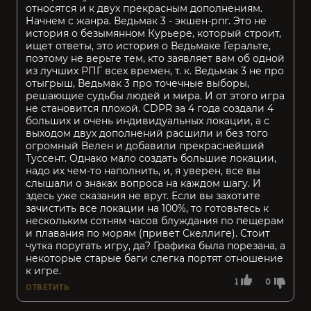
относятся и к двух прекрасным дополнениям.
Начнем с жанра. Ведьмак 3 - экшен-рпг. Это не
история о безымянном Курьере, который строит,
ищет ответы, это история о Ведьмаке Геральте,
поэтому не верьте тем, кто заявляет вам об одной
из лучших РПГ всех времен, т. к. Ведьмак 3 не про
отыгрыш, Ведьмак 3 про точечные выборы,
решающие судьбы людей и мира. И от этого игра
не становится плохой. CDPR за 4 года создали 4
больших и очень индивидуальных локации, а с
выходом двух дополнений расшили и без того
огромный Велен и добавили прекраснейший
Туссент. Однако мало создать большие локации,
надо их чем-то наполнить, и, я уверен, все вы
слышали о знаках вопроса на каждом шагу. И
здесь уже сказания не врут. Если вы захотите
зачистить все локации на 100%, то готовьтесь к
нескольким сотням часов блуждания по пещерам
и плавания по морям (привет Скеллиге). Стоит
чутка поругать игру, да? Графика была порезана, а
некоторые старые баги слегка портят отношение
к игре.
1
0
ОТВЕТИТЬ