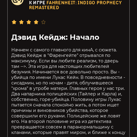
К ИГРЕ
FAHRENHEIT: INDIGO PROPHECY
REMASTERED
Дэвид Кейдж: Начало
Начнем с самого главного для кинА, с сюжета.
Дэвид Кейдж в "Фаренгейте" отрывался по
максимуму. Если вы любите реализм, то дверь
там -->. Эта игра для настоящих любителей
безумия. Начинается все довольно просто. Вы -
убийца по имени Лукас Кейн. В повседневности -
сисадмин, но по ночам - дитя, облучившееся
"хрома" в утробе матери. Главных героя у нас три.
Два напарника полицейских (Тайлер и Карла) и,
собственно, горе-убийца. Половину игры Лукас
пытается сначала спокойно жить, а потом ищет
причины и виновников убийства, которое
совершили его руками. Полицейские же ловят
его. На второй половине игра из детектива
превращается совсем в паранормальщину с
кланами, которые правят миром, и ближе к концу