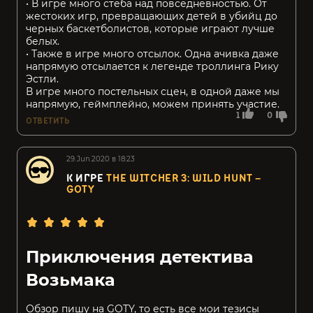
• В игре много стеба над повседневностью. От
жестоких игр, превращающих детей в убийц до
черных баскетболистов, которые играют лучше
белых.
• Также в игре много отсылок. Одна ачивка даже
напрямую отсылается к легенде троллинга Рику
Эстли.
В игре много постельных сцен, в одной даже мы
напрямую, геймплейно, можем принять участие.
1
0
ОТВЕТИТЬ
29.Jun.2020 в 18:23
К ИГРЕ
THE WITCHER 3: WILD HUNT –
GOTY
Приключения детектива
Возьмака
Обзор пишу на GOTY, то есть все мои тезисы