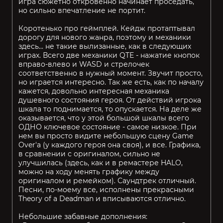
игра сюжетно откровенно начинает проседать,
но сильно впечатление не портит.
Коротенько про геймплей. Кейдж протаптывал
дорогу для нового жанра, поэтому и механики
здесь... не такие вылизанные, как в следующих
играх. Всего две механики QTE - нажатие кнопок
вправо-влево и WASD и стрелочек
соответственно в нужный момент. Звучит просто,
но играется интересно. Так же есть, как по началу
кажется, довольно интересная механика
душевного состояния героя. От действий игрока
шкала то поднимается, то опускается. На деле же
оказывается, что у этой большой шкалы всего
ОДНО ключевое состояние - самое низкое. При
нем вы просто видите небольшую сцену Game
Over'а (у каждого героя она своя), и все. Графика,
в сравнении с оригиналом, сильно не
улучшилась (здесь, как и в ремастере HALO,
можно на ходу менять графику между
оригиналом и ремейком). Саундтрек отличный.
Песни, по-моему все, исполнены прекрасными
Theory of a Deadman и вписываются отлично.
Небольшие забавные дополнения: