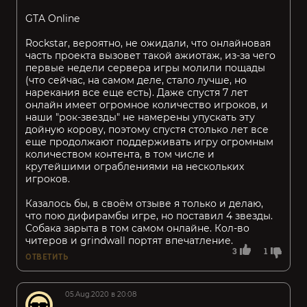
GTA Online
Rockstar, вероятно, не ожидали, что онлайновая
часть проекта вызовет такой ажиотаж, из-за чего
первые недели сервера игры молили пощады
(что сейчас, на самом деле, стало лучше, но
нарекания все еще есть). Даже спустя 7 лет
онлайн имеет огромное количество игроков, и
наши "рок-звезды" не намерены упускать эту
дойную корову, поэтому спустя столько лет все
еще продолжают поддерживать игру огромным
количеством контента, в том числе и
крутейшими ограблениями на нескольких
игроков.
Казалось бы, в своём отзыве я только и делаю,
что пою дифирамбы игре, но поставил 4 звезды.
Собака зарыта в том самом онлайне. Кол-во
читеров и grindwall портят впечатление.
3
1
ОТВЕТИТЬ
05.Aug.2020 в 20:08