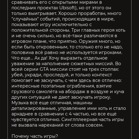
сравнивать его с открытыми мирами в
последних проектах Ubisoft), но от этого он
только выигрывает. Хорошо проработан, много
"случайных" событий, происходящих в мире,
показывают игру исключительно с
положительной стороны. Три главных героя хоть
и не очень сильно, но всё-таки различаются в
игровом плане, что приятно. Оружия много, но
если быть откровенным, то столько его не надо,
половина всё равно не используется игроками.
Что еще... Ах да! Хочу выразить отдельное
уважение за наполнение сюжетных миссий. Во
всей серии GTA миссии стоят на трех столпах:
убей, укради, проследуй, и только контекст
помогает не заскучать, с чем здесь все отлично:
интересные поэтапные ограбления, взятие
грузового самолёта на абордаж в воздухе и куча
других ситуаций не дают заскучать игроку.
Музыка всё еще отличная, машины
детализированные, управление ими хоть и стало
аркаднее в сравнении с 4 частью, но все ещё
чувствуется отлично. Синглплеерная часть игры
не вызвала нареканий от слова совсем.
Почему часть игры?