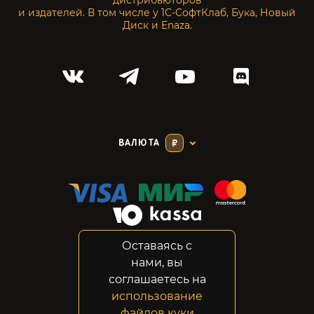
дистрибьюторов
и издателей. В том числе у 1С-СофтКлаб, Бука, Новый
Диск и Enaza.
ВАЛЮТА
₽
Оставаясь с
Соглашение
нами, вы
Конфиденциальность
соглашаетесь на
Возвраты
использование
Правовая информация
файлов куки