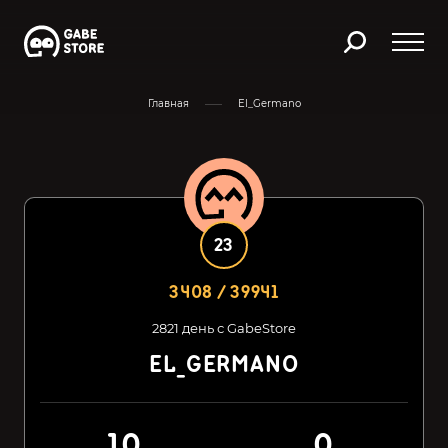
Главная
El_Germano
23
3408 / 39941
2821 день с GabeStore
EL_GERMANO
10
0