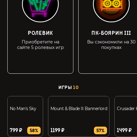
РОЛЕВИК
ПК-БОЯРИН III
Приобретите на
Вы сэкономили на 30
сайте 5 ролевых игр
покупках
ИГРЫ
10
No Man's Sky
Mount & Blade II: Bannerlord
Crusader K
799 ₽
1199 ₽
1499 ₽
58%
57%