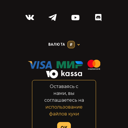
ВАЛЮТА
₽
Оставаясь с
Соглашение
нами, вы
Конфиденциальность
соглашаетесь на
Возвраты
использование
Правовая информация
файлов куки
© 2014-2026 GabeStore