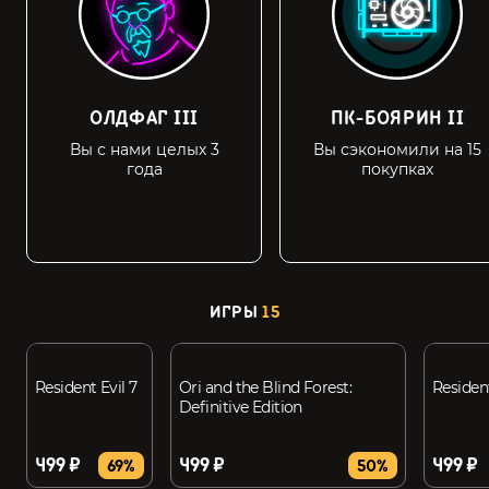
ОЛДФАГ III
ПК-БОЯРИН II
Вы с нами целых 3
Вы сэкономили на 15
года
покупках
ИГРЫ
15
Resident Evil 7
Ori and the Blind Forest:
Resident
Definitive Edition
499 ₽
499 ₽
499 ₽
69%
50%