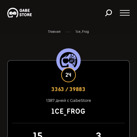
Главная
1ce_Frog
24
3363 / 39883
1387 дней с GabeStore
1CE_FROG
15
3