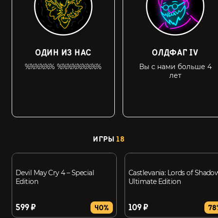
ОДИН ИЗ НАС
ОЛДФАГ IV
%%%%%% %%%%%%%%%
Вы с нами больше 4
лет
ИГРЫ
18
Devil May Cry 4 – Special
Castlevania: Lords of Shado
Edition
Ultimate Edition
599 ₽
109 ₽
40%
78