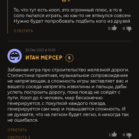
То, что тут есть кооп, это огромный плюс, а то в
соло пытался играть, но как-то не втянулся совсем
Нужно будет попробовать подбить кого из друзей
0
0
ОТВЕТИТЬ
30.Dec.2021 в 12:05
ИТАН МЕРСЕР
5
Забавная игра про строительство железной дороги.
Стилистика приятная, музыкальное сопровождение
не напрягающая, а сложность игры заставляет вас и
вашего соседа напрягать извилины и пальцы, дабы
успеть построить дорогу, пока поезд не сойдёт с
пути. Кооп до 4 человек, мир бесконечно
генерируется, с покупкой каждого поезда,
генерируется сам мир и повышается сложность. И
не думайте, что на легком будет легко, я никогда так
не ошибался.
ОТВЕТИТЬ
1
0
СВЕРНУТЬ
1