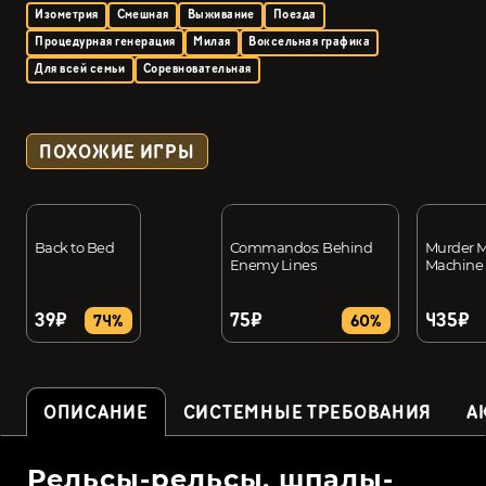
Изометрия
Смешная
Выживание
Поезда
Процедурная генерация
Милая
Воксельная графика
Для всей семьи
Соревновательная
ПОХОЖИЕ ИГРЫ
Back to Bed
Commandos: Behind
Murder M
Enemy Lines
Machine
39₽
75₽
435₽
74%
60%
ОПИСАНИЕ
СИСТЕМНЫЕ ТРЕБОВАНИЯ
А
Рельсы-рельсы, шпалы-