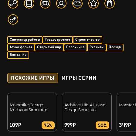
Симулятор работы
Градостроение
Строительство
Атмосферная
Открытый мир
Песочница
Реализм
Поезда
Вождение
ПОХОЖИЕ ИГРЫ
ИГРЫ СЕРИИ
Motorbike Garage
Architect Life: A House
Monster
Mechanic Simulator
Design Simulator
109₽
999₽
349₽
75%
50%