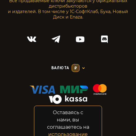
Все продаваемые ключи закупаются у официальных
дистрибьюторов
и издателей. В том числе у 1С-СофтКлаб, Бука, Новый
Диск и Enaza.
ВАЛЮТА
₽
Оставаясь с
Соглашение
нами, вы
Конфиденциальность
соглашаетесь на
Возвраты
использование
Правовая информация