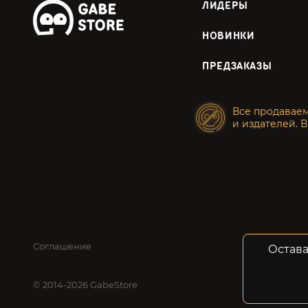
ЛИДЕРЫ
НОВИНКИ
ПРЕДЗАКАЗЫ
Все продавае
и издателей. В
Соглашение
Конфид
Остава
© 2014-2026 GabeStore