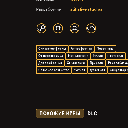
Издатель
Nacon
Разработчик
stillalive studios
Симулятор фермы
Атмосферная
Песочница
От первого лица
Менеджмент
Милая
Цветастая
Для всей семьи
Стилизация
Природа
Расслабляю
Сельское хозяйство
Уютная
Душевная
Симулятор 
ПОХОЖИЕ ИГРЫ
DLC