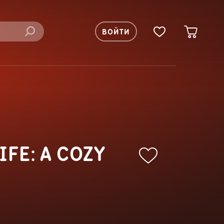
ВОЙТИ
FE: A COZY