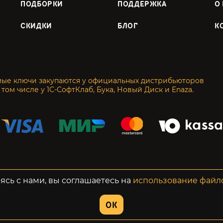
ПОДБОРКИ
ПОДДЕРЖКА
О
СКИДКИ
БЛОГ
К
мые ключи закупаются у официальных дистрибьюторов
 том числе у 1С-СофтКлаб, Бука, Новый Диск и Enaza.
енциальность
Возвраты
ясь с нами, вы соглашаетесь на
использование файл
OK