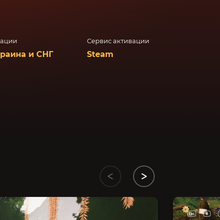
вации
Сервис активации
краина и СНГ
Steam