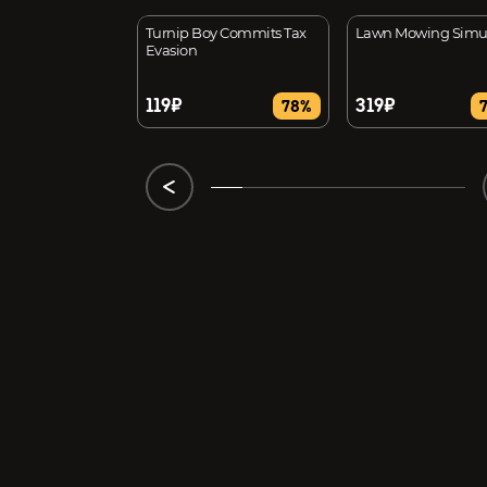
ure
Turnip Boy Commits Tax
Lawn Mowing Simul
Evasion
119₽
319₽
25%
78%