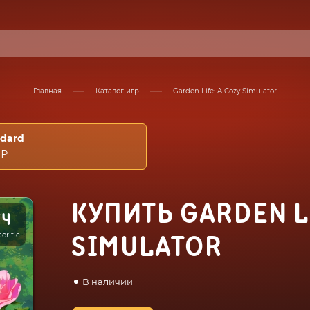
Главная
Каталог игр
Garden Life: A Cozy Simulator
ndard
 ₽
КУПИТЬ GARDEN LI
74
critic
SIMULATOR
В наличии