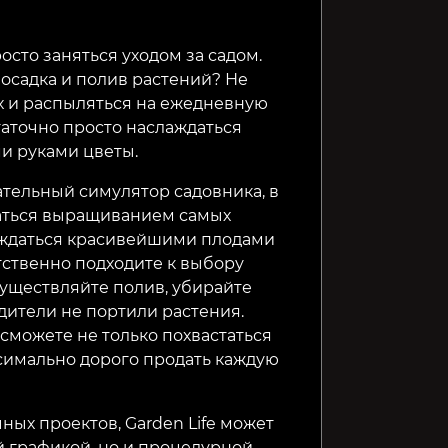
Critter Crops
My Time at Sandrock
Fluffy K
осто заняться уходом за садом.
посадка и полив растений? Не
1099₽
799₽
99₽
42%
64%
х и распыляться на ежедневную
таточно просто наслаждаться
и руками цветы.
екательный симулятор садовника, в
маться выращиванием самых
лаждаться красивейшими плодами
етственно подходите к выбору
существляйте полив, убирайте
едители не портили растения.
 сможете не только похвастаться
симально дорого продать каждую
ных проектов, Garden Life может
й графикой, но и процедурной