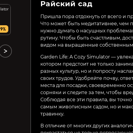
Райский сад
ator
Voltaire: The Vegan
Everdream Valley
Vampire
Пришла пора отдохнуть от всего и пр
Что может быть медитативнее, чем 
299₽
699₽
79%
46%
65%
нужно думать о насущных проблема
рутину. Чтобы быть счастливым, дос
видом на выращенные собственным
Garden Life: A Cozy Simulator — увл
котором предстоит не только зани
разных культур, но и попросту нас
своих трудов. Удобряйте почву, отв
места для посадки, своевременно о
сорняки и следите за тем, чтобы вр
Соблюдая все эти правила, вы точно
самым живописным садом, но и мак
травинку.
В отличие от многих других аналогич
похвастаться не только потрясающе