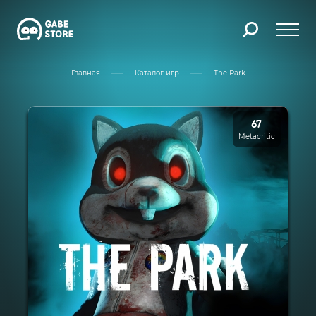
Главная
Каталог игр
The Park
67
Metacritic