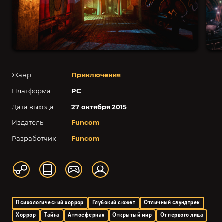
Жанр
Приключения
Платформа
PC
Дата выхода
27 октября 2015
Издатель
Funcom
Разработчик
Funcom
Психологический хоррор
Глубокий сюжет
Отличный саундтрек
Хоррор
Тайна
Атмосферная
Открытый мир
От первого лица