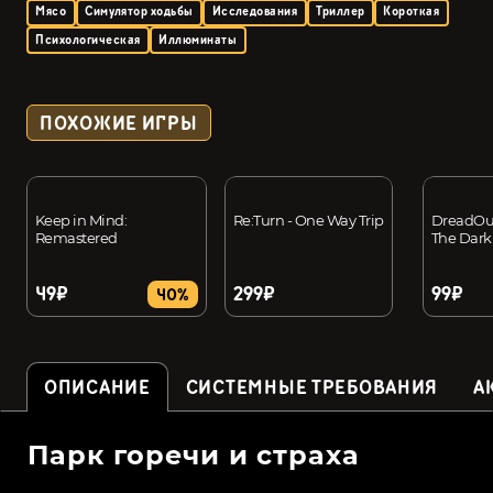
Мясо
Симулятор ходьбы
Исследования
Триллер
Короткая
Психологическая
Иллюминаты
ПОХОЖИЕ ИГРЫ
Keep in Mind:
Re:Turn - One Way Trip
DreadOut
Remastered
The Dark
49₽
299₽
99₽
40%
ОПИСАНИЕ
СИСТЕМНЫЕ ТРЕБОВАНИЯ
А
Парк горечи и страха