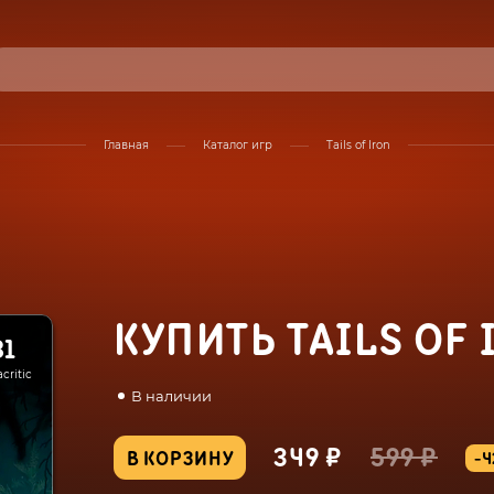
Главная
Каталог игр
Tails of Iron
КУПИТЬ TAILS OF 
81
critic
В наличии
349 ₽
599 ₽
В КОРЗИНУ
-