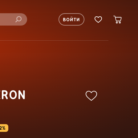
ВОЙТИ
IRON
42%