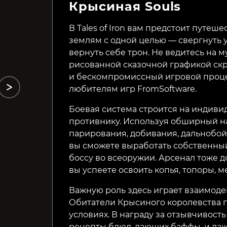
Крысиная Souls
There Is No Light:
Achilles: Legends Untold
Enhanced Edition
В Tales of Iron вам предстоит путе
землям с одной целью — свергнуть 
699₽
699₽
29%
61%
вернуть себе трон. Не ведитесь на м
рисованной сказочной графикой ск
и бескомпромиссный игровой проце
любителям игр FromSoftware.
Боевая система строится на индиви
противнику. Используя обширный на
парирования, добивания, дальнобойн
вы сможете выработать собственный
боссу во всеоружии. Арсенал тоже д
вы успеете освоить копья, топоры, м
Важную роль здесь играет взаимоде
Обитатели Крысиного королевства 
условиях. В награду за отзывчивост
рецепты блюд, дающих баффы, и даж