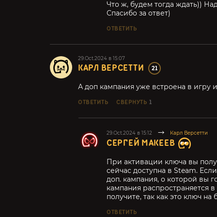
Что ж, будем тогда ждать)) На
Спасибо за ответ)
ОТВЕТИТЬ
29.Oct.2024 в 15:07
КАРЛ ВЕРСЕТТИ
21
А доп кампания уже встроена в игру и
ОТВЕТИТЬ
СВЕРНУТЬ
1
29.Oct.2024 в 15:12
Карл Версетти
СЕРГЕЙ МАКЕЕВ
При активации ключа вы полу
сейчас доступна в Steam. Есл
доп. кампания, о которой вы го
кампания распространяется в 
получите, так как это ключ на
ОТВЕТИТЬ