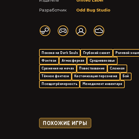
Издатель
United Label
Разработчик
Odd Bug Studio
Похожа на Dark Souls
Глубокий сюжет
Ролевой экш
Фэнтези
Атмосферная
Средневековье
Сражения на мечах
Повествование
Сложная
Тёмное фэнтези
Кастомизация персонажа
Бой
Псевдотрёхмерность
Менеджмент инвентаря
ПОХОЖИЕ ИГРЫ