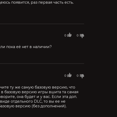
деюсь появится, раз первая часть есть.
0
0
ли пока её нет в наличии?
0
0
чите ту же самую базовую версию, что
и в базовую версию игры вшита та самая
ворите, она будет и у вас. Если эта доп.
виде отдельного DLC, то вы ее не
 базовую версию (без дополнений).