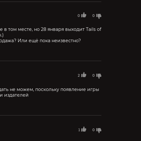
0
0
в том месте, но 28 января выходит Tails of
.)
родажа? Или ещё пока неизвестно?
2
0
дать не можем, поскольку появление игры
 и издателей
1
0