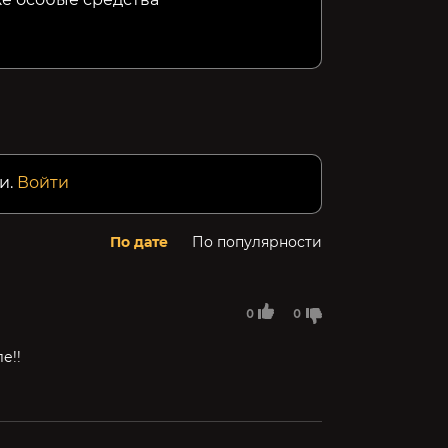
и.
Войти
По дате
По популярности
0
0
е!!