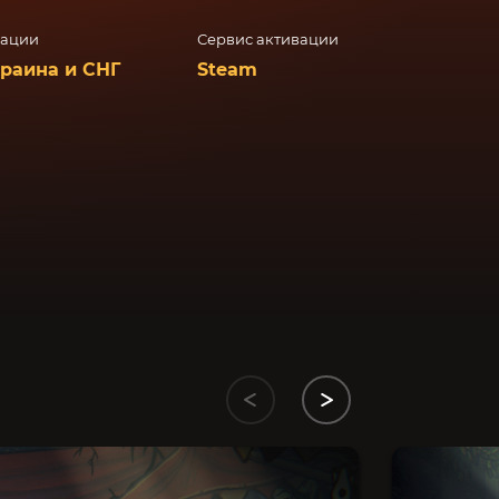
вации
Сервис активации
краина и СНГ
Steam