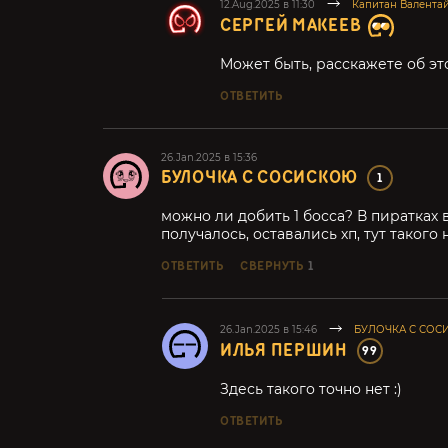
12.Aug.2025 в 11:30
Капитан Валента
СЕРГЕЙ МАКЕЕВ
Может быть, расскажете об эт
ОТВЕТИТЬ
26.Jan.2025 в 15:36
БУЛОЧКА С СОСИСКОЮ
1
можно ли добить 1 босса? В пиратках в
получалось, оставались хп, тут такого 
ОТВЕТИТЬ
СВЕРНУТЬ
1
26.Jan.2025 в 15:46
БУЛОЧКА С СОС
ИЛЬЯ ПЕРШИН
99
Здесь такого точно нет :)
ОТВЕТИТЬ