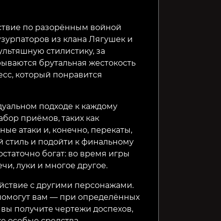
VOIN
Listen to the Wind
Somber 
шествие по разорённым войной
узурпаторов из клана Лягушек и
499₽
269₽
599₽
17%
7%
ультяшную стилистику, за
рываются брутальная жестокость
сс, который понравится
дуальном подходе к каждому
бор приёмов, таких как
ые атаки и, конечно, перекаты,
 стиль и подойти к финальному
остаточно богат: во время игры
ечи, луки и многое другое.
йствие с другими персонажами.
помогут вам — при определённых
ь вы получите чертежи доспехов,
е особые средства