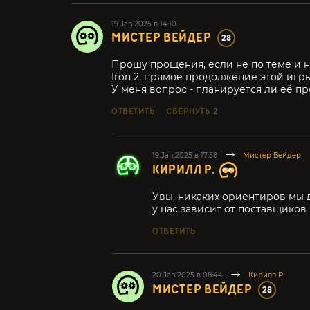
19.Jan.2025 в 14:10
МИСТЕР ВЕЙДЕР
28
Прошу прощения, если не по теме и не 
Iron 2, прямое продолжение этой игры
У меня вопрос - планируется ли её п
ОТВЕТИТЬ
СВЕРНУТЬ
2
19.Jan.2025 в 17:58
Мистер Вейдер
КИРИЛЛ Р.
Увы, никаких ориентиров мы 
у нас зависит от поставщиков
ОТВЕТИТЬ
20.Jan.2025 в 08:44
Кирилл Р.
МИСТЕР ВЕЙДЕР
28