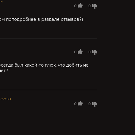
йн
0
0
ом поподробнее в разделе отзывов?)
0
0
сегда был какой-то глюк, что добить не
нет?
ИСКОЮ
0
0