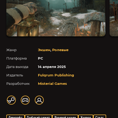
Жанр
Экшен
,
Ролевые
Платформа
PC
Дата выхода
14 апреля 2025
Издатель
Fulqrum Publishing
Разработчик
Misterial Games
Лавкрафт
Глубокий сюжет
Ролевой экшен
Хоррор
Стелс