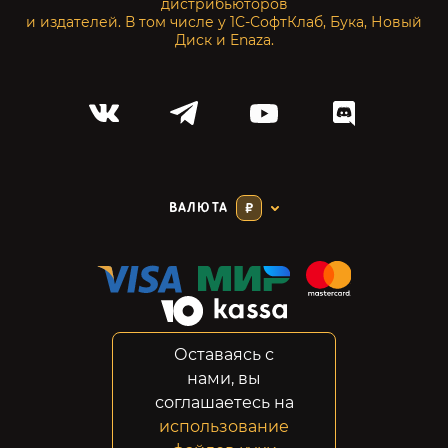
дистрибьюторов
и издателей. В том числе у 1С-СофтКлаб, Бука, Новый
Диск и Enaza.
ВАЛЮТА
₽
Оставаясь с
Соглашение
нами, вы
Конфиденциальность
соглашаетесь на
Возвраты
использование
Правовая информация