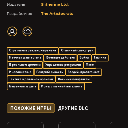
Издатель
Slitherine Ltd.
Разработчик
The Artistocrats
Стратегия в реальном времени
Отличный саундтрек
Научная фантастика
Военные действия
Война
Тактика
В реальном времени
Управление ресурсами
Мясо
Инопланетяне
Реиграбельность
Злодей-протагонист
Тактика в реальном времени
Военные конфликты
Башенная защита
Искусственный интеллект
ПОХОЖИЕ ИГРЫ
ДРУГИЕ DLC