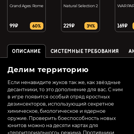
Grand Ages: Rome
Natural Selection 2
WAR PAR
99₽
229₽
169₽
60%
34%
ОПИСАНИЕ
СИСТЕМНЫЕ ТРЕБОВАНИЯ
А
Делим территорию
Если ненавидите жуков так же, как звёздные
десантники, то это дополнение для вас. С ним
в игре появится особый отряд яростных
дезинсекторов, использующий секретное
химическое, биологическое и ядерное
оружие. Проверить боеспособность новых
юнитов можно на десяти картах для
«территориального» режима. Противники