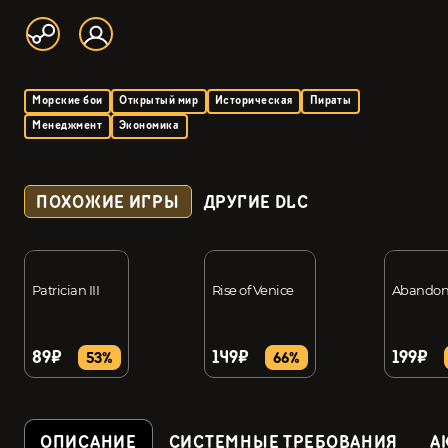
Морские бои
Открытый мир
Историческая
Пираты
Менеджмент
Экономика
ПОХОЖИЕ ИГРЫ
ДРУГИЕ DLC
Patrician III
Rise of Venice
Abandon
89₽
149₽
199₽
53%
66%
ОПИСАНИЕ
СИСТЕМНЫЕ ТРЕБОВАНИЯ
А