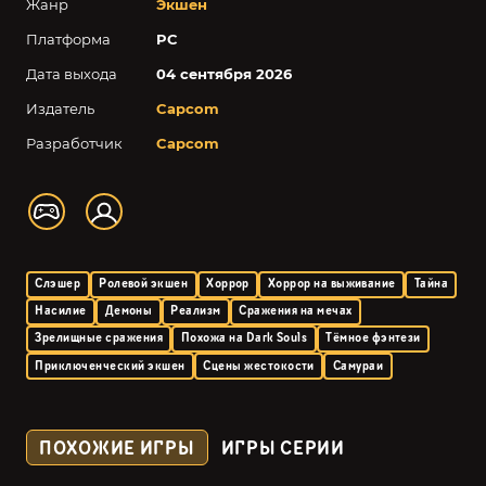
Жанр
Экшен
Платформа
PC
Дата выхода
04 сентября 2026
Издатель
Capcom
Разработчик
Capcom
Слэшер
Ролевой экшен
Хоррор
Хоррор на выживание
Тайна
Насилие
Демоны
Реализм
Сражения на мечах
Зрелищные сражения
Похожа на Dark Souls
Тёмное фэнтези
Приключенческий экшен
Сцены жестокости
Самураи
ПОХОЖИЕ ИГРЫ
ИГРЫ СЕРИИ