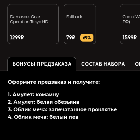
Damascus Gear
Fallback
God of W
Operation Tokyo HD
РФ)
1299₽
79₽
1599₽
69%
БОНУСЫ ПРЕДЗАКАЗА
СОСТАВ НАБОРА
О
Оформите предзаказ и получите:
1. Амулет: комаину
2. Амулет: белая обезьяна
3. Облик меча: запечатанное проклятье
4. Облик меча: белый лев