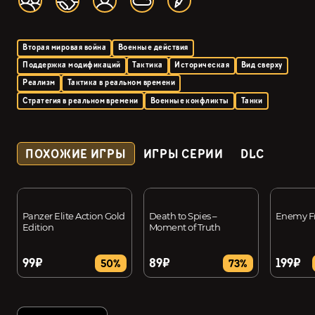
Вторая мировая война
Военные действия
Поддержка модификаций
Тактика
Историческая
Вид сверху
Реализм
Тактика в реальном времени
Стратегия в реальном времени
Военные конфликты
Танки
ПОХОЖИЕ ИГРЫ
ИГРЫ СЕРИИ
DLC
Panzer Elite Action Gold
Death to Spies –
Enemy F
Edition
Moment of Truth
99₽
89₽
199₽
50%
73%