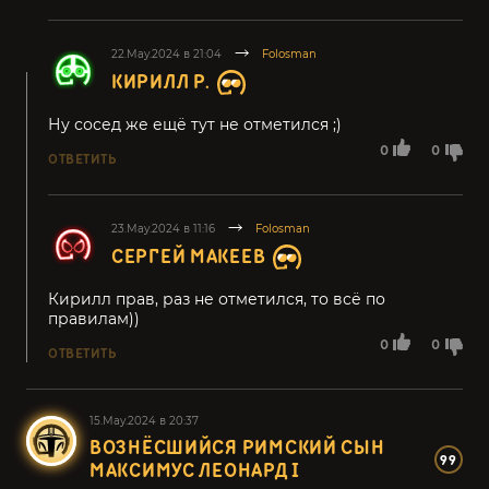
22.May.2024 в 21:04
Folosman
КИРИЛЛ Р.
Ну сосед же ещё тут не отметился ;)
0
0
ОТВЕТИТЬ
23.May.2024 в 11:16
Folosman
СЕРГЕЙ МАКЕЕВ
Кирилл прав, раз не отметился, то всё по
правилам))
0
0
ОТВЕТИТЬ
15.May.2024 в 20:37
ВОЗНЁСШИЙСЯ РИМСКИЙ СЫН
99
МАКСИМУС ЛЕОНАРД I