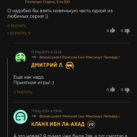
Гиппагрет Спарты, 9 из 300
О надобно бы взять новенькую часть одной из
любимых серий ))
ОТВЕТИТЬ
0
0
СВЕРНУТЬ
4
15.May.2024 в 23:26
Вознёсшийся Римский Сын Максимус Леонард I
ДМИТРИЙ Л.
Еще как надо.
Приятной игры! :)
0
0
ОТВЕТИТЬ
17.May.2024 в 09:06
Вознёсшийся Римский Сын Максимус Леонард I
КЛАНК ИБН ЛА-АХАД
20
А это новая? Я думал уже была 2ая ,а тут смотрю в