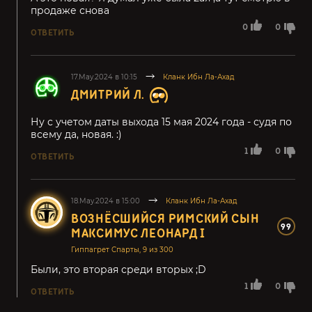
продаже снова
0
0
ОТВЕТИТЬ
17.May.2024 в 10:15
Кланк Ибн Ла-Ахад
ДМИТРИЙ Л.
Ну с учетом даты выхода 15 мая 2024 года - судя по
всему да, новая. :)
1
0
ОТВЕТИТЬ
18.May.2024 в 15:00
Кланк Ибн Ла-Ахад
ВОЗНЁСШИЙСЯ РИМСКИЙ СЫН
99
МАКСИМУС ЛЕОНАРД I
Гиппагрет Спарты, 9 из 300
Были, это вторая среди вторых ;D
1
0
ОТВЕТИТЬ