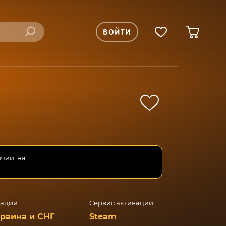
ВОЙТИ
ичии, на
вации
Сервис активации
краина и СНГ
Steam