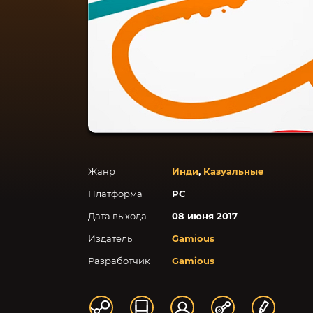
Жанр
Инди
,
Казуальные
Платформа
PC
Дата выхода
08 июня 2017
Издатель
Gamious
Разработчик
Gamious