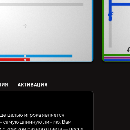
НИЯ
АКТИВАЦИЯ
Golf Club Nostalgia
Industria
We Were
Expediti
где целью игрока является
FriendS
ы» самую длинную линию. Вам
129₽
169₽
99₽
84%
76%
 с краской разного цвета — после