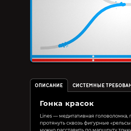
ОПИСАНИЕ
СИСТЕМНЫЕ ТРЕБОВА
Гонка красок
Sunday Gold
Hidden Through Time
Lines — медитативная головоломка, 
протянуть сквозь фигурные «рельс
399₽
179₽
44%
10%
нужно расставить по маршруту точки