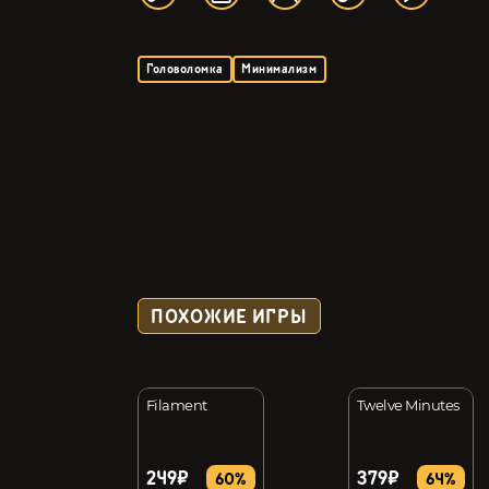
Головоломка
Минимализм
ПОХОЖИЕ ИГРЫ
Life: Tabitha
Filament
Twelve Minutes
249₽
379₽
4%
60%
64%