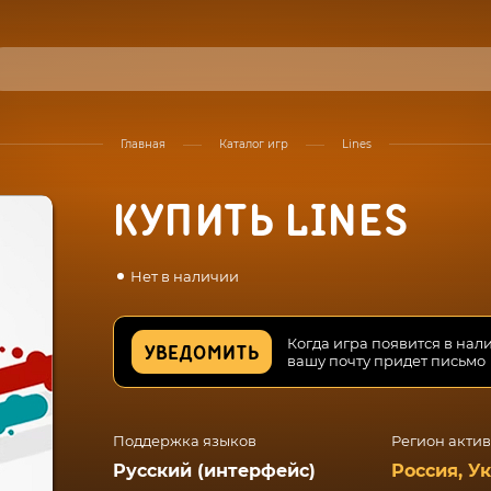
Главная
Каталог игр
Lines
КУПИТЬ LINES
Нет в наличии
Когда игра появится в нал
УВЕДОМИТЬ
вашу почту придет письмо
Поддержка языков
Регион акти
Русский (интерфейс)
Россия, У