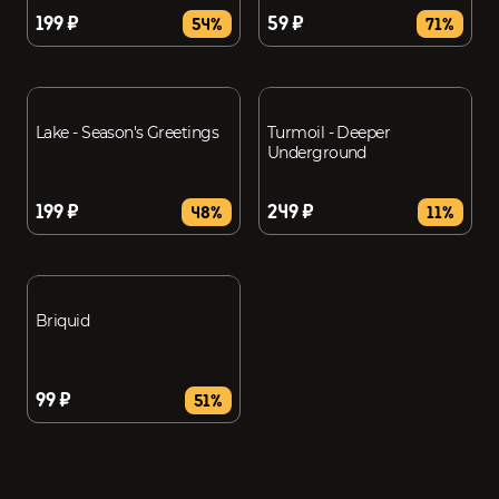
199 ₽
59 ₽
54%
71%
Lake - Season's Greetings
Turmoil - Deeper
Underground
199 ₽
249 ₽
48%
11%
Briquid
99 ₽
51%