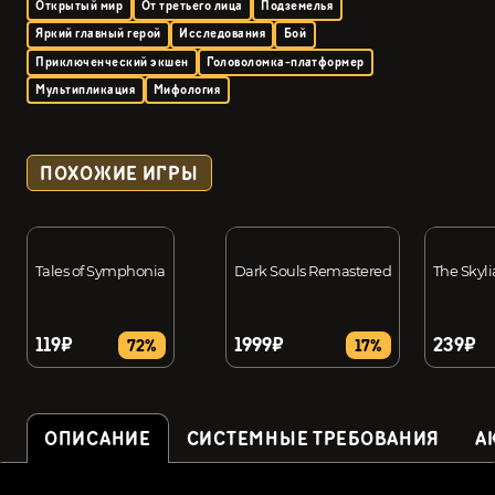
Открытый мир
От третьего лица
Подземелья
Яркий главный герой
Исследования
Бой
Приключенческий экшен
Головоломка-платформер
Мультипликация
Мифология
ПОХОЖИЕ ИГРЫ
Tales of Symphonia
Dark Souls Remastered
The Skyl
119₽
1999₽
239₽
72%
17%
ОПИСАНИЕ
СИСТЕМНЫЕ ТРЕБОВАНИЯ
А