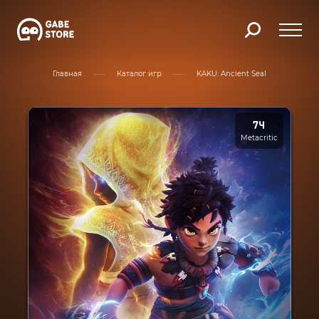
Главная
Каталог игр
KAKU: Ancient Seal
74
Metacritic