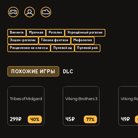
Викинги
Мрачная
Рогалик
Упрощённый рогалик
Экшен-рогалик
Тёмное фэнтези
Мифология
Разделение на классы
Пулевой ад
Пулевой рай
ПОХОЖИЕ ИГРЫ
DLC
Tribes of Midgard
Viking Brothers 3
Viking R
299₽
45₽
49₽
40%
77%