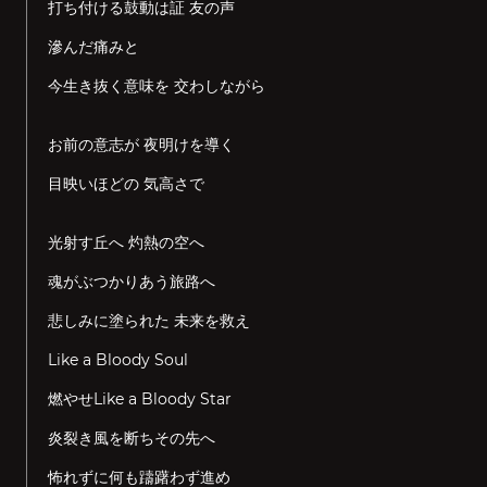
打ち付ける鼓動は証 友の声
滲んだ痛みと
今生き抜く意味を 交わしながら
お前の意志が 夜明けを導く
目映いほどの 気高さで
光射す丘へ 灼熱の空へ
魂がぶつかりあう旅路へ
悲しみに塗られた 未来を救え
Like a Bloody Soul
燃やせLike a Bloody Star
炎裂き風を断ちその先へ
怖れずに何も躊躇わず進め