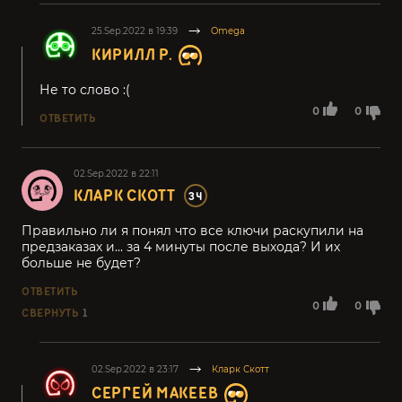
25.Sep.2022 в 19:39
Omega
КИРИЛЛ Р.
Не то слово :(
0
0
ОТВЕТИТЬ
02.Sep.2022 в 22:11
КЛАРК СКОТТ
34
Правильно ли я понял что все ключи раскупили на
предзаказах и... за 4 минуты после выхода? И их
больше не будет?
ОТВЕТИТЬ
0
0
СВЕРНУТЬ
1
02.Sep.2022 в 23:17
Кларк Скотт
СЕРГЕЙ МАКЕЕВ