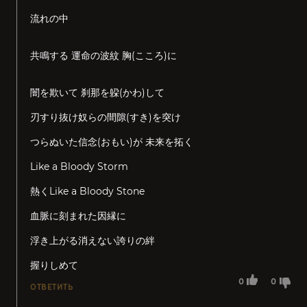
流れの中
共鳴する 運命の波紋 胸(こころ)に
闇を欺いて 刹那を躱(かわ)して
刃すり抜け奴らの間隙(すき)を突け
つらぬいた信念(おもい)が 未来を拓く
Like a Bloody Storm
熱くLike a Bloody Stone
血脈に刻まれた因縁に
浮き上がる消えない誇りの絆
握りしめて
0
0
ОТВЕТИТЬ