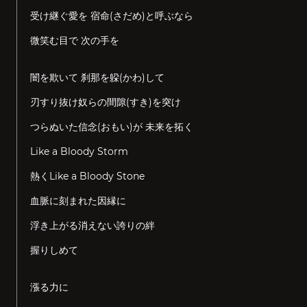
受け継ぐ愛を 宿命(さだめ)と呼ぶなら
微笑む目で 次の手を
闇を欺いて 刹那を躱(かわ)して
刃すり抜け奴らの間隙(すき)を突け
つらぬいた信念(おもい)が 未来を拓く
Like a Bloody Storm
熱くLike a Bloody Stone
血脈に刻まれた因縁に
浮き上がる消えない誇りの絆
握りしめて
漲る力に