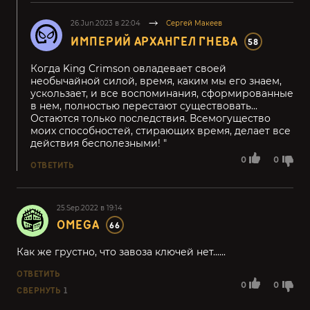
26.Jun.2023 в 22:04
Сергей Макеев
ИМПЕРИЙ АРХАНГЕЛ ГНЕВА
58
Когда King Crimson овладевает своей
необычайной силой, время, каким мы его знаем,
ускользает, и все воспоминания, сформированные
в нем, полностью перестают существовать...
Остаются только последствия. Всемогущество
моих способностей, стирающих время, делает все
действия бесполезными! "
0
0
ОТВЕТИТЬ
25.Sep.2022 в 19:14
OMEGA
66
Как же грустно, что завоза ключей нет......
ОТВЕТИТЬ
0
0
СВЕРНУТЬ
1