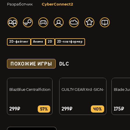
Разработчик
CyberConnect2
2D-файтинг
Аниме
2D
2D-платформер
ПОХОЖИЕ ИГРЫ
DLC
BlazBlue Centralfiction
GUILTY GEAR Xrd -SIGN-
Blade J
299₽
299₽
175₽
57%
40%