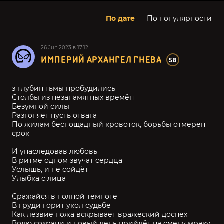
По дате
По популярности
26.Jun.2023 в 17:12
ИМПЕРИЙ АРХАНГЕЛ ГНЕВА
58
з глубин тьмы пробудились
Столбы из незапамятных времён
Безумной силы
Разгоняет пусть отвага
По жилам беспощадный кровоток, борьбы отмерен
срок
И унаследовав любовь
В ритме одном звучат сердца
Услышь, и не сойдёт
Улыбка с лица
Сражайся в полной темноте
В груди горит укол судьбе
Как лезвие ножа вскрывает вражеский доспех
Волю сохрани и новый день прийдёт на смену мраку