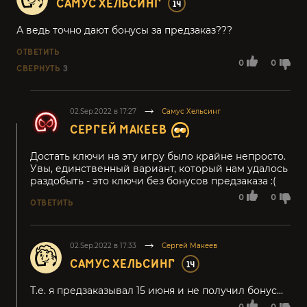
САМУС ХЕЛЬСИНГ
14
А ведь точно дают бонусы за предзаказ???
ОТВЕТИТЬ
0
0
СВЕРНУТЬ
3
02.Sep.2022 в 17:27
Самус Хельсинг
СЕРГЕЙ МАКЕЕВ
Достать ключи на эту игру было крайне непросто.
Увы, единственный вариант, который нам удалось
раздобыть - это ключи без бонусов предзаказа :(
0
0
ОТВЕТИТЬ
02.Sep.2022 в 17:33
Сергей Макеев
САМУС ХЕЛЬСИНГ
14
Т.е. я предзаказывал 15 июня и не получил бонус...
0
0