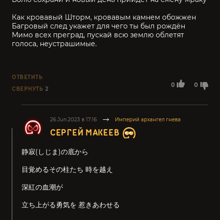
Как кровавый Шторм, кровавым камнем обожжен
Багровый след укажет для чего ты был рождён
Мимо всех преград, пускай всю землю облетят
голоса, неустрашимые.
ОТВЕТИТЬ
0
0
СВЕРНУТЬ
2
26.Jun.2023 в 17:16
Империй архангел гнева
СЕРГЕЙ МАКЕЕВ
静寂(しじま)の底から
目覚めるその柱たち 時を越え
深紅の血潮が
立ち上がる勇気を 惹きあわせる