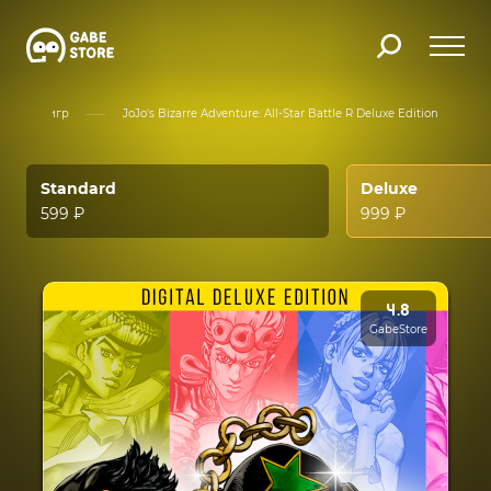
Каталог игр
JoJo's Bizarre Adventure: All-Star Battle R Deluxe Edition
Standard
Deluxe
599 ₽
999 ₽
4.8
GabeStore