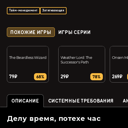
Тайм-менеджмент
Затягивающая
ПОХОЖИЕ ИГРЫ
ИГРЫ СЕРИИ
The Beardless Wizard
Weather Lord: The
Onsen Ma
Successor's Path
79₽
29₽
269₽
68%
78%
ОПИСАНИЕ
СИСТЕМНЫЕ ТРЕБОВАНИЯ
А
Делу время, потехе час