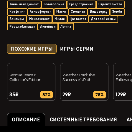
Тайм-менеджмент
Головоломка
Градостроение
Строительство
Крафтинг
Атмосферная
Магия
Смешная
Вид сверху
Зомби
Вампиры
Менеджмент
Милая
Цветастая
Для всей семьи
Расслабляющая
Линейная
Логика
ПОХОЖИЕ ИГРЫ
ИГРЫ СЕРИИ
Rescue Team 6
Weather Lord: The
Weather 
Collector's Edition
Successor's Path
Following
35₽
29₽
129₽
82%
78%
ОПИСАНИЕ
СИСТЕМНЫЕ ТРЕБОВАНИЯ
А