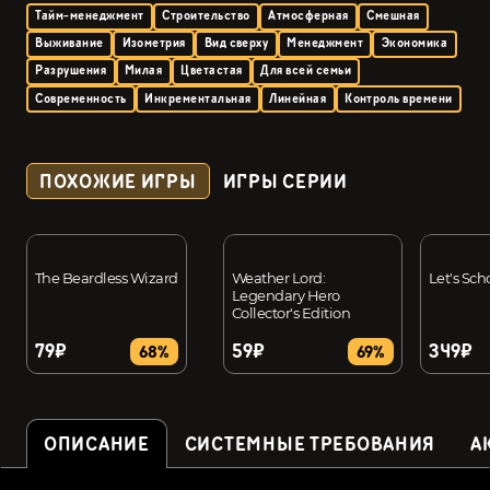
Тайм-менеджмент
Строительство
Атмосферная
Смешная
Выживание
Изометрия
Вид сверху
Менеджмент
Экономика
Разрушения
Милая
Цветастая
Для всей семьи
Современность
Инкрементальная
Линейная
Контроль времени
ПОХОЖИЕ ИГРЫ
ИГРЫ СЕРИИ
The Beardless Wizard
Weather Lord:
Let's Sch
Legendary Hero
Collector's Edition
79₽
59₽
349₽
68%
69%
ОПИСАНИЕ
СИСТЕМНЫЕ ТРЕБОВАНИЯ
А