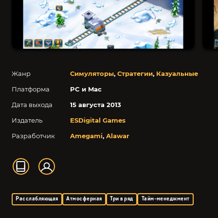
Жанр
Симуляторы
,
Стратегии
,
Казуальные
Платформа
PC и Mac
Дата выхода
15 августа 2013
Издатель
ESDigital Games
Разработчик
Amegami
,
Alawar
Расслабляющая
Атмосферная
Три в ряд
Тайм-менеджмент