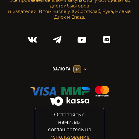
Все продаваемые ключи закупаются у официальных
дистрибьюторов
и издателей. В том числе у 1С-СофтКлаб, Бука, Новый
Диск и Enaza.
ВАЛЮТА
₽
Оставаясь с
Соглашение
нами, вы
Конфиденциальность
соглашаетесь на
Возвраты
использование
Правовая информация