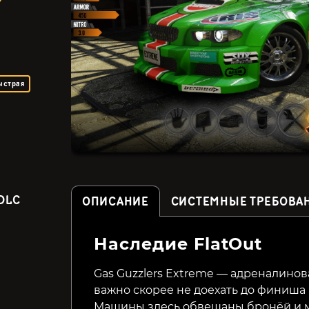
ыстрая
DLC
ОПИСАНИЕ
СИСТЕМНЫЕ ТРЕБОВА
Наследие FlatOut
Slide - Animal Race
Mad Tracks
Gas Guzzlers Extreme — адреналинова
важно скорее не доехать до финиша 
249₽
99₽
35%
67%
Машины здесь обвешаны бронёй и 