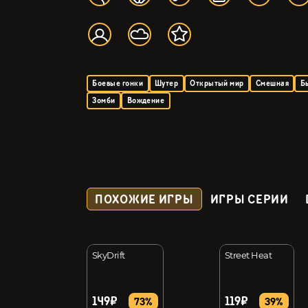
Боевые гонки
Шутер
Открытый мир
Смешная
Б
Зомби
Вождение
ПОХОЖИЕ ИГРЫ
ИГРЫ СЕРИИ
SkyDrift
Street Heat
149₽
119₽
73%
39%