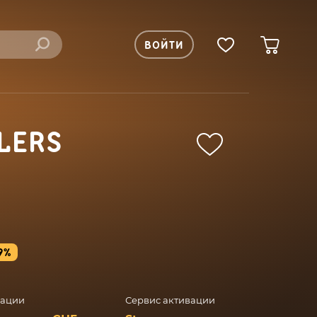
ВОЙТИ
LERS
9%
вации
Сервис активации