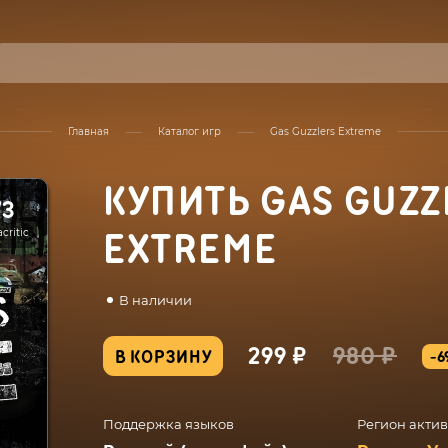
Главная
Каталог игр
Gas Guzzlers Extreme
КУПИТЬ GAS GUZZ
73
critic
EXTREME
В наличии
299 ₽
980 ₽
В КОРЗИНУ
-6
Поддержка языков
Регион акти