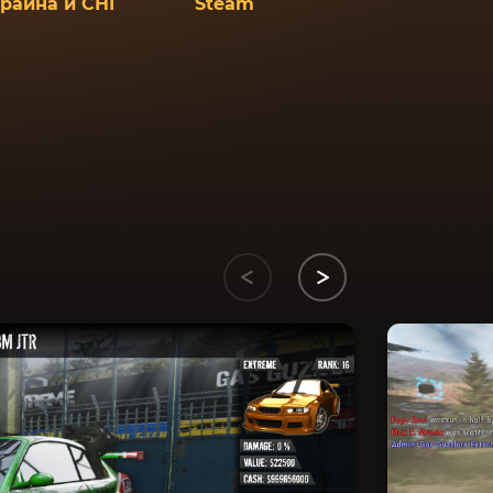
краина и СНГ
Steam