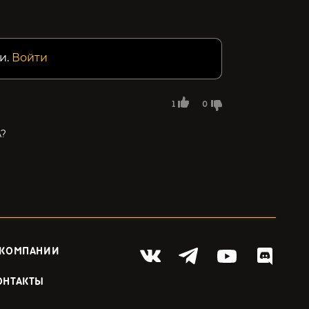
и.
Войти
1
0
А?
 КОМПАНИИ
ОНТАКТЫ