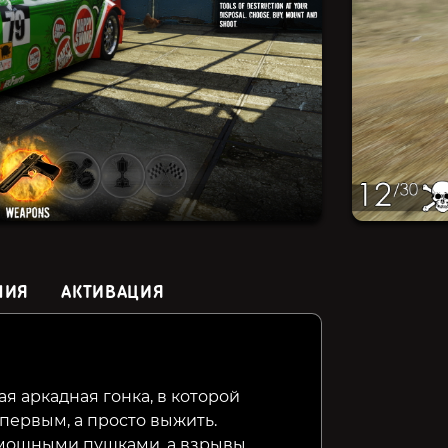
НИЯ
АКТИВАЦИЯ
Gear.Club Unlimited 2 -
Crash Drive 2
MegaRac
Ultimate Edition
я аркадная гонка, в которой
первым, а просто выжить.
169₽
69₽
42₽
79%
66%
мощными пушками, а взрывы