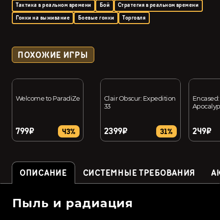
Тактика в реальном времени
Бой
Стратегия в реальном времени
Гонки на выживание
Боевые гонки
Торговля
ПОХОЖИЕ ИГРЫ
Welcome to ParadiZe
Clair Obscur: Expedition
Encased: 
33
Apocalyp
799₽
2399₽
249₽
43%
31%
ОПИСАНИЕ
СИСТЕМНЫЕ ТРЕБОВАНИЯ
А
Пыль и радиация