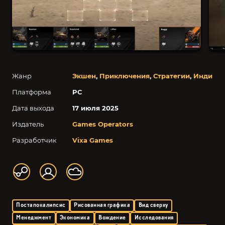
Жанр
Экшен
,
Приключения
,
Стратегии
,
Инди
Платформа
PC
Дата выхода
17 июля 2025
Издатель
Games Operators
Разработчик
Vixa Games
Постапокалипсис
Рисованная графика
Вид сверху
Менеджмент
Экономика
Вождение
Исследования