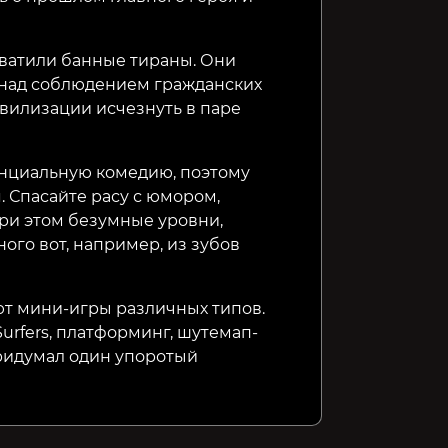
ахватили банные тираны. Они
т над соблюдением гражданских
ивилизации исчезнуть в паре
енциальную комедию, поэтому
. Спасайте расу с юмором,
при этом безумные уровни,
ого вот, например, из зубов
т мини-игры различных типов.
urfers, платформинг, шутемап-
придумал один упоротый