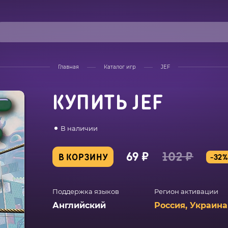
Главная
Каталог игр
JEF
КУПИТЬ JEF
В наличии
69 ₽
102 ₽
В КОРЗИНУ
-32
Поддержка языков
Регион активации
Английский
Россия, Украина