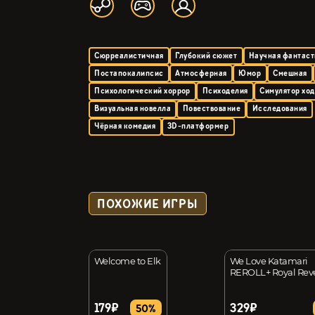
Сюрреалистичная
Глубокий сюжет
Научная фантаст
Постапокалипсис
Атмосферная
Юмор
Смешная
Психологический хоррор
Психоделия
Симулятор хо
Визуальная новелла
Повествование
Исследования
Чёрная комедия
3D-платформер
ПОХОЖИЕ ИГРЫ
Welcome to Elk
We Love Katamari
REROLL+ Royal Reve
179₽
329₽
67%
50%