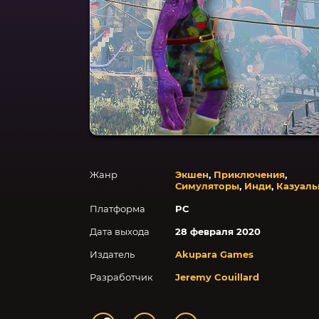
Жанр
Экшен
,
Приключения
,
Симуляторы
,
Инди
,
Казуал
Платформа
PC
Дата выхода
28 февраля 2020
Издатель
Akupara Games
Разработчик
Jeremy Couillard