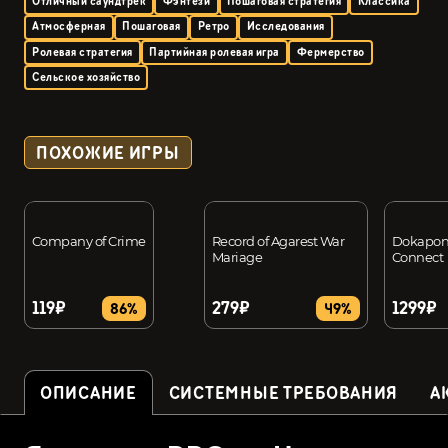
Отличный саундтрек
Фэнтези
Пошаговая стратегия
Классика
Атмосферная
Пошаговая
Ретро
Исследования
Ролевая стратегия
Партийная ролевая игра
Фермерство
Сельское хозяйство
ПОХОЖИЕ ИГРЫ
Company of Crime
Record of Agarest War
Dokapon
Mariage
Connect
119₽
279₽
1299₽
86%
49%
ОПИСАНИЕ
СИСТЕМНЫЕ ТРЕБОВАНИЯ
А