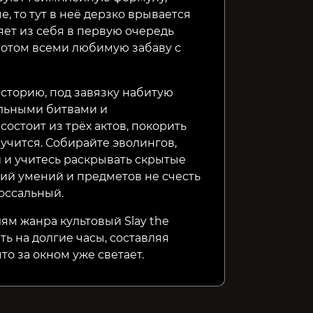
, то тут в неё дерзко врывается
яет из себя в первую очередь
потом всеми любимую забаву с
сторию, под завязку набитую
льными битвами и
стоит из трёх актов, покорить
лучится. Собирайте эволингов,
 и учитесь раскрывать скрытые
ий умений и предметов не счесть
оссальный.
м жанра культовый Slay the
ть на долгие часы, составляя
то за окном уже светает.