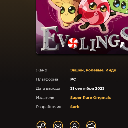
Жанр
Экшен
,
Ролевые
,
Инди
Платформа
PC
Дата выхода
21 сентября 2023
Издатель
Super Rare Originals
Разработчик
Sørb