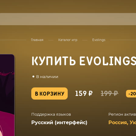
Главная
Каталог игр
Evolings
КУПИТЬ EVOLING
В наличии
159 ₽
199 ₽
В КОРЗИНУ
-2
Поддержка языков
Регион акти
Русский (интерфейс)
Россия, У