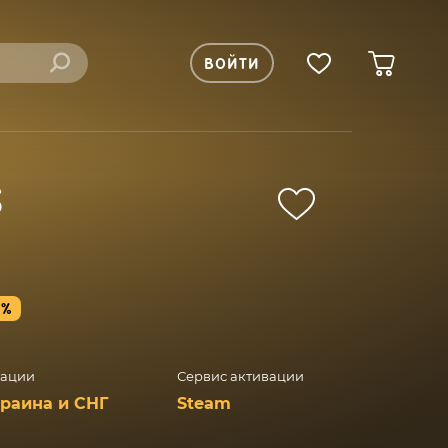
ВОЙТИ
S
0%
вации
Сервис активации
краина и СНГ
Steam