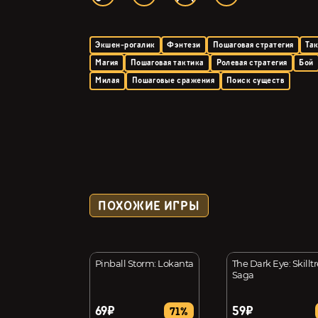
Экшен-рогалик
Фэнтези
Пошаговая стратегия
Та
Магия
Пошаговая тактика
Ролевая стратегия
Бой
Милая
Пошаговые сражения
Поиск существ
ПОХОЖИЕ ИГРЫ
Syndrome
Pinball Storm: Lokanta
The Dark Eye: Skillt
Saga
69₽
59₽
74%
71%