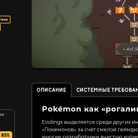
ктика
ОПИСАНИЕ
СИСТЕМНЫЕ ТРЕБОВА
Pokémon как «рогали
ree
MythForce (СНГ, кроме
Rogue City: Casual Top
РФ и РБ)
Down Shooter
Evolings выделяется среди других и
«Покемонов» за счёт смелой геймди
1999₽
82₽
85%
33%
многие разработчики вчистую копи