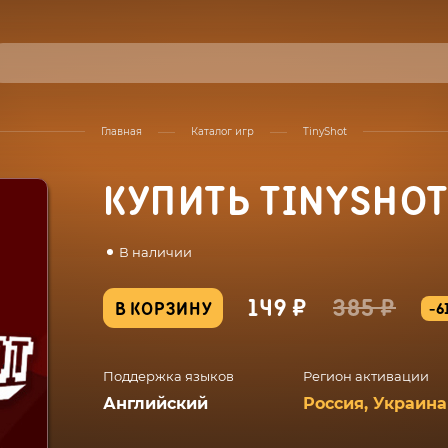
Главная
Каталог игр
TinyShot
КУПИТЬ TINYSHO
В наличии
149 ₽
385 ₽
В КОРЗИНУ
-6
Поддержка языков
Регион активации
Английский
Россия, Украина