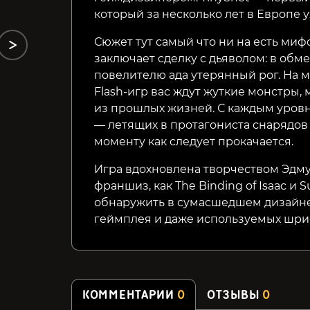
который за несколько лет в Европе 
Сюжет тут самый что ни на есть миф
заключает сделку с дьяволом: в обм
повелителю ада утерянный рог. На 
Flash-игр вас ждут жуткие монстры,
из прошлых жизней. С каждым уров
— летящих в протагониста снарядов с
моменту как следует прокачается.
Игра вдохновлена творчеством Эдму
франшиз, как The Binding of Isaac и 
обнаружить в сумасшедшем дизайне
геймплея и даже используемых шри
КОММЕНТАРИИ
0
ОТЗЫВЫ
0