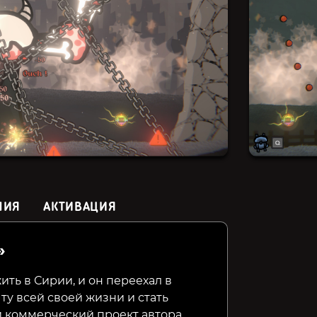
НИЯ
АКТИВАЦИЯ
»
Bloodshed
Rise of the Triad: Ludicrous
X Invade
Edition
ить в Сирии, и он переехал в
у всей своей жизни и стать
199₽
499₽
269₽
59%
55%
 коммерческий проект автора,