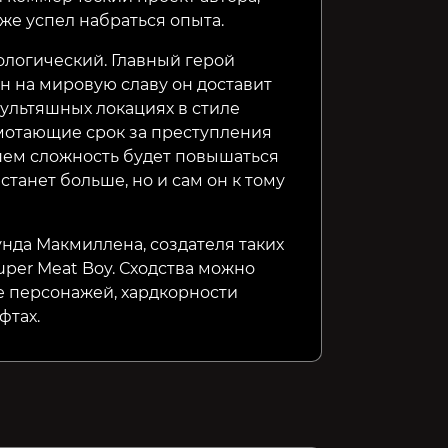
уже успел набраться опыта.
ологический. Главный герой
ен на мировую славу он доставит
мультяшных локациях в стиле
 мотающие срок за преступления
нем сложность будет повышаться
танет больше, но и сам он к тому
нда Макмиллена, создателя таких
Super Meat Boy. Сходства можно
 персонажей, хардкорности
фтах.