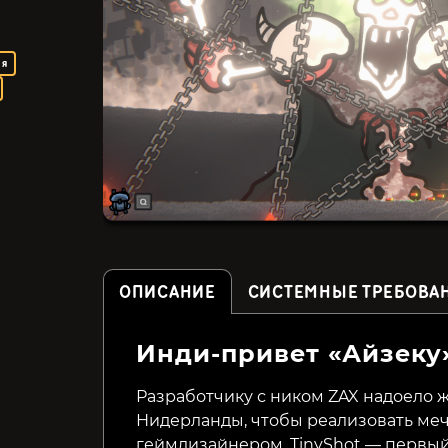
ая
ОПИСАНИЕ
СИСТЕМНЫЕ ТРЕБОВА
Инди-привет «Айзеку
Voltage
Hellbreach: Vegas
Разработчику с ником ZAX надоело ж
Нидерланды, чтобы реализовать мечт
299₽
479₽
23%
13%
геймдизайнером. TinyShot — первый