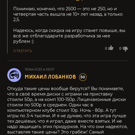
Понимаю, конечно, что 2500 — это не 250, но и
четвертая часть вышла не 10+ лет назад, а только
2,5.
Надеюсь, когда скидка на игру станет повыше, вы
всё же отблагодарите разработчика за нее
рублем :)
0
0
ОТВЕТИТЬ
18.Nov.2023 в 09:07
МИХАИЛ ЛОБАНКОВ
50
Откуда такие цены вообще берутся? Вы понимаете,
что в своё время диски с играми на приставку
стоили 50р, а на комп 100-150р. Лицензионные диски
стоили по 500р в среднем. Один час в
компьютерном клубе стоил 10р. Ночь - 80р. А тут
игры по 3-4 тысячи. И я не думаю, что эта игра лучше
тех дешёвых, что я играл, даже вместе взятых. И не
надо защищать этих придурков. На что они надеются,
выставляя такие цены? Это грабёж! Самый