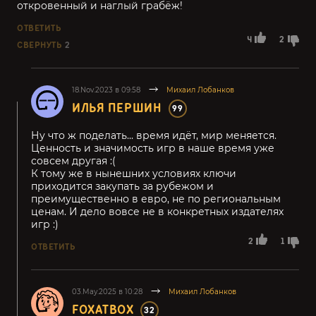
откровенный и наглый грабёж!
ОТВЕТИТЬ
4
2
СВЕРНУТЬ
2
18.Nov.2023 в 09:58
Михаил Лобанков
ИЛЬЯ ПЕРШИН
99
Ну что ж поделать... время идёт, мир меняется.
Ценность и значимость игр в наше время уже
совсем другая :(
К тому же в нынешних условиях ключи
приходится закупать за рубежом и
преимущественно в евро, не по региональным
ценам. И дело вовсе не в конкретных издателях
игр :)
2
1
ОТВЕТИТЬ
03.May.2025 в 10:28
Михаил Лобанков
FOXATBOX
32