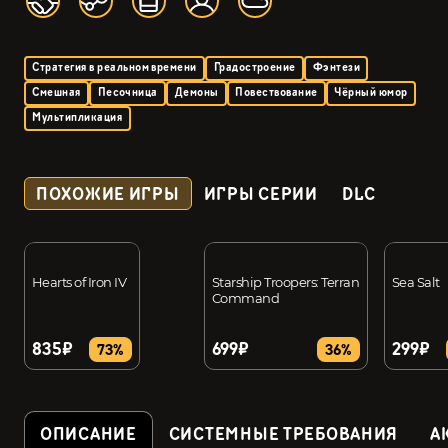
Стратегия в реальном времени
Градостроение
Фэнтези
Смешная
Песочница
Демоны
Повествование
Чёрный юмор
Мультипликация
ПОХОЖИЕ ИГРЫ
ИГРЫ СЕРИИ
DLC
Hearts of Iron IV
Starship Troopers: Terran
Sea Salt
Command
835₽
699₽
299₽
73%
36%
ОПИСАНИЕ
СИСТЕМНЫЕ ТРЕБОВАНИЯ
А