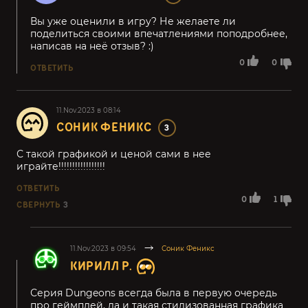
Вы уже оценили в игру? Не желаете ли
поделиться своими впечатлениями поподробнее,
написав на неё отзыв? :)
0
0
ОТВЕТИТЬ
11.Nov.2023 в 08:14
СОНИК ФЕНИКС
3
С такой графикой и ценой сами в нее
играйте!!!!!!!!!!!!!!!!!
ОТВЕТИТЬ
0
1
СВЕРНУТЬ
3
11.Nov.2023 в 09:54
Соник Феникс
КИРИЛЛ Р.
Серия Dungeons всегда была в первую очередь
про геймплей, да и такая стилизованная графика