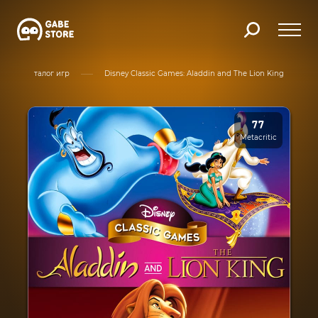
Каталог игр
Disney Classic Games: Aladdin and The Lion King
77
Metacritic