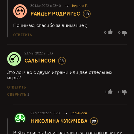
30.Mar.2022 в 23:40
Кирилл Р.
РАЙДЕР РОДРИГЕС
43
Понимаю, спасибо за внимание :)
0
0
ОТВЕТИТЬ
23.Mar.2022 в 15:13
САЛЬТИСОН
13
Это лончер с двумя играми или две отдельных
игры?
ОТВЕТИТЬ
1
0
СВЕРНУТЬ
1
23.Mar.2022 в 16:28
Сальтисон
НИКОЛИНА ЧУКИЧЕВА
99
В Steam игры будут находиться в одной позиции,