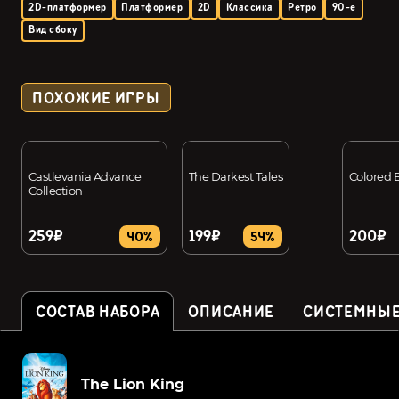
2D-платформер
Платформер
2D
Классика
Ретро
90-е
Вид сбоку
ПОХОЖИЕ ИГРЫ
Castlevania Advance
The Darkest Tales
Colored E
Collection
259₽
199₽
200₽
40%
54%
СОСТАВ НАБОРА
ОПИСАНИЕ
СИСТЕМНЫЕ
The Lion King