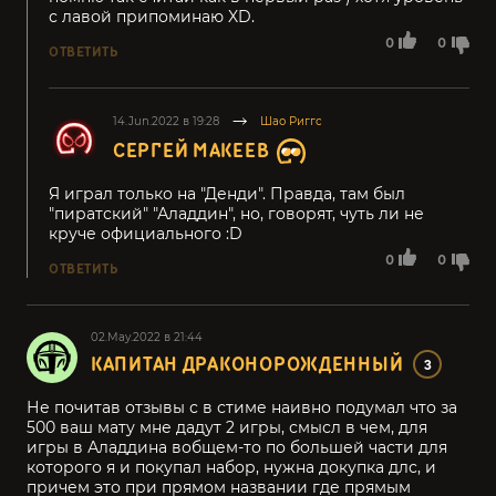
с лавой припоминаю XD.
0
0
ОТВЕТИТЬ
14.Jun.2022 в 19:28
Шао Риггс
СЕРГЕЙ МАКЕЕВ
Я играл только на "Денди". Правда, там был
"пиратский" "Аладдин", но, говорят, чуть ли не
круче официального :D
0
0
ОТВЕТИТЬ
02.May.2022 в 21:44
КАПИТАН ДРАКОНОРОЖДЕННЫЙ
3
Не почитав отзывы с в стиме наивно подумал что за
500 ваш мату мне дадут 2 игры, смысл в чем, для
игры в Аладдина вобщем-то по большей части для
которого я и покупал набор, нужна докупка длс, и
причем это при прямом названии где прямым