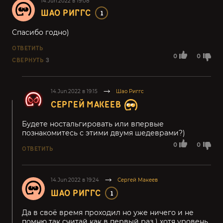
14.Jun.2022 в 19:08
ШАО РИГГС
1
Спасибо годно)
ОТВЕТИТЬ
0
0
СВЕРНУТЬ
3
14.Jun.2022 в 19:15
Шао Риггс
СЕРГЕЙ МАКЕЕВ
Будете ностальгировать или впервые
познакомитесь с этими двумя шедеврами?)
0
0
ОТВЕТИТЬ
14.Jun.2022 в 19:24
Сергей Макеев
ШАО РИГГС
1
Да в своё время проходил но уже ничего и не
помню так считай как в первый раз ) хотя уровень