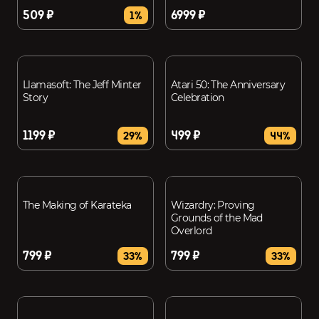
509 ₽
6999 ₽
1%
Llamasoft: The Jeff Minter
Atari 50: The Anniversary
Story
Celebration
1199 ₽
499 ₽
29%
44%
The Making of Karateka
Wizardry: Proving
Grounds of the Mad
Overlord
799 ₽
799 ₽
33%
33%