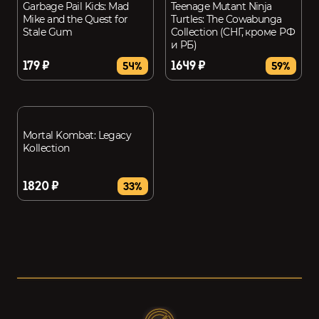
Garbage Pail Kids: Mad
Teenage Mutant Ninja
Mike and the Quest for
Turtles: The Cowabunga
Stale Gum
Collection (СНГ, кроме РФ
и РБ)
179 ₽
1649 ₽
54%
59%
Mortal Kombat: Legacy
Kollection
1820 ₽
33%