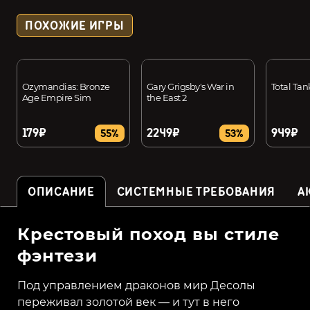
ПОХОЖИЕ ИГРЫ
Ozymandias: Bronze
Gary Grigsby's War in
Total Tan
Age Empire Sim
the East 2
179₽
2249₽
949₽
55%
53%
ОПИСАНИЕ
СИСТЕМНЫЕ ТРЕБОВАНИЯ
А
Крестовый поход вы стиле
фэнтези
Под управлением драконов мир Десолы
переживал золотой век — и тут в него