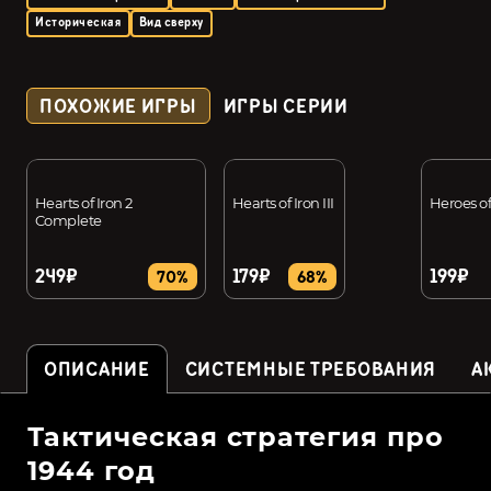
Историческая
Вид сверху
ПОХОЖИЕ ИГРЫ
ИГРЫ СЕРИИ
Hearts of Iron 2
Hearts of Iron III
Heroes o
Complete
249₽
179₽
199₽
70%
68%
ОПИСАНИЕ
СИСТЕМНЫЕ ТРЕБОВАНИЯ
А
Тактическая стратегия про
1944 год