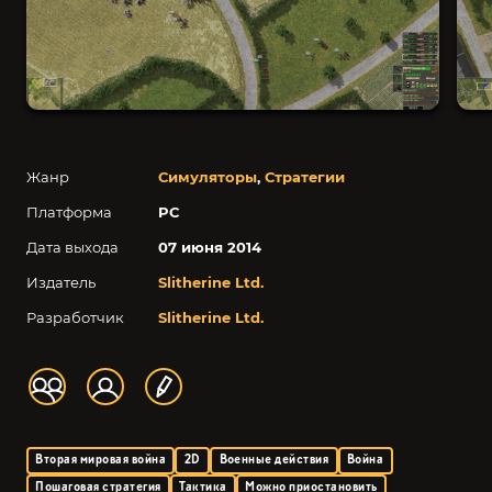
Жанр
Симуляторы
,
Стратегии
Платформа
PC
Дата выхода
07 июня 2014
Издатель
Slitherine Ltd.
Разработчик
Slitherine Ltd.
Вторая мировая война
2D
Военные действия
Война
Пошаговая стратегия
Тактика
Можно приостановить