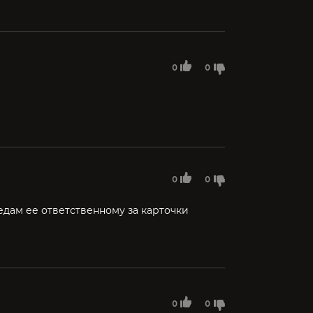
0
0
0
0
дам ее ответственному за карточки
0
0