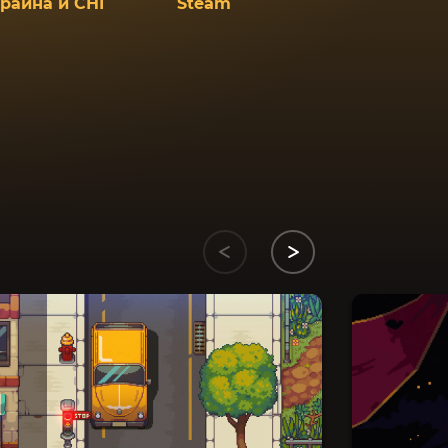
краина и СНГ
Steam