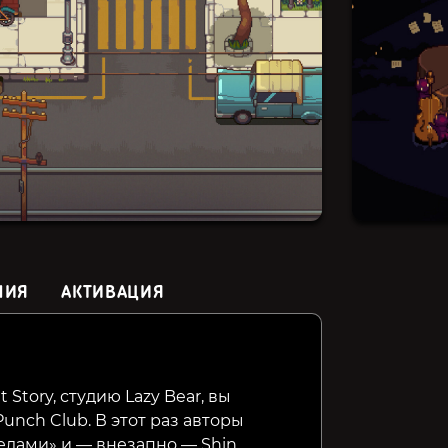
НИЯ
АКТИВАЦИЯ
Luctus
DIGGERGUN
RACCOIN
Rogueli
 Story, студию Lazy Bear, вы
Punch Club. В этот раз авторы
179₽
289₽
449₽
11%
3%
елами» и — внезапно — Shin