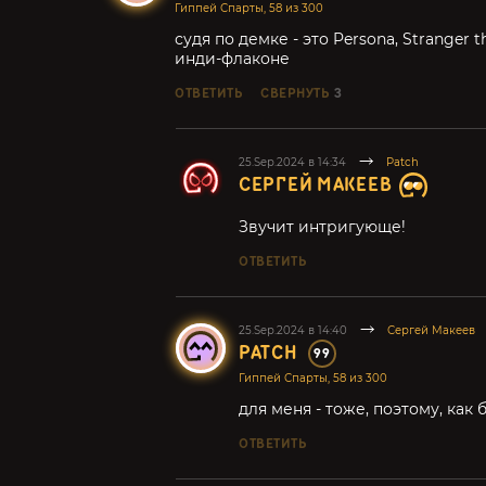
Гиппей Спарты, 58 из 300
судя по демке - это Persona, Stranger 
инди-флаконе
ОТВЕТИТЬ
СВЕРНУТЬ
3
25.Sep.2024 в 14:34
Patch
СЕРГЕЙ МАКЕЕВ
Звучит интригующе!
ОТВЕТИТЬ
25.Sep.2024 в 14:40
Сергей Макеев
PATCH
99
Гиппей Спарты, 58 из 300
для меня - тоже, поэтому, как
ОТВЕТИТЬ