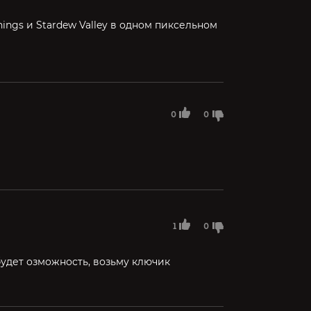
things и Stardew Valley в одном пиксельном
0
0
1
0
 будет озможность, возьму ключик