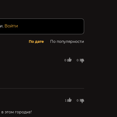
и.
Войти
По дате
По популярности
0
0
1
0
л в этом городке!