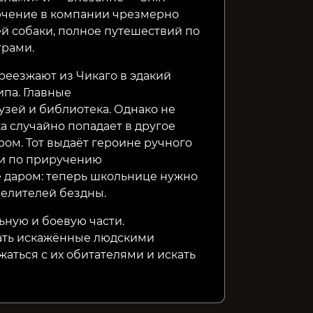
лючение в компании чрезмерно
й собаки, полное путешествий по
трами.
ереезжают из Чикаго в эдакий
ипа. Главные
узей и библиотека. Однако не
ка случайно попадает в другое
ом. Тот выдаёт героине ручного
ми по приручению
е даром: теперь школьнице нужно
велителей бездны.
ную и боевую части.
ать искажённые людскими
аться с их обитателями и искать