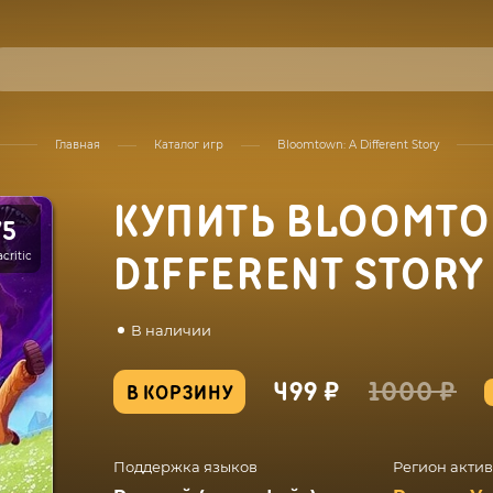
Главная
Каталог игр
Bloomtown: A Different Story
КУПИТЬ BLOOMTO
75
critic
DIFFERENT STORY
В наличии
499 ₽
1000 ₽
В КОРЗИНУ
Поддержка языков
Регион акти