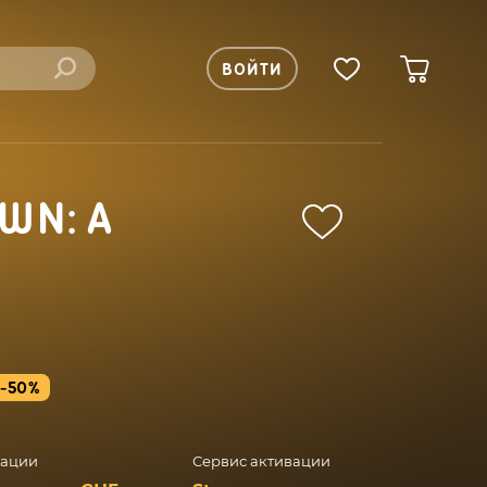
ВОЙТИ
WN: A
-50%
вации
Сервис активации