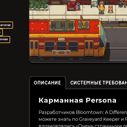
ратегия
я
енная
ОПИСАНИЕ
СИСТЕМНЫЕ ТРЕБОВА
Карманная Persona
Undungeon
Nice Day for Fishing
Разработчиков Bloomtown: A Different
можете знать по Graveyard Keeper и 
149₽
399₽
66%
73%
вдохновлялись «Очень странными д