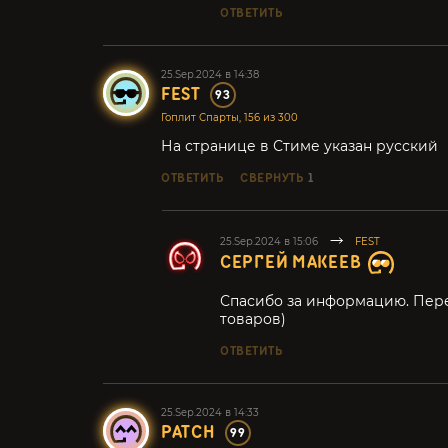
ОТВЕТИТЬ
25.Sep.2024 в 14:38
FEST
93
Гоплит Спарты, 156 из 300
На странице в Стиме указан русский
ОТВЕТИТЬ
СВЕРНУТЬ
1
25.Sep.2024 в 15:06
FEST
СЕРГЕЙ МАКЕЕВ
Спасибо за информацию. Пере
товаров)
ОТВЕТИТЬ
25.Sep.2024 в 14:33
PATCH
99