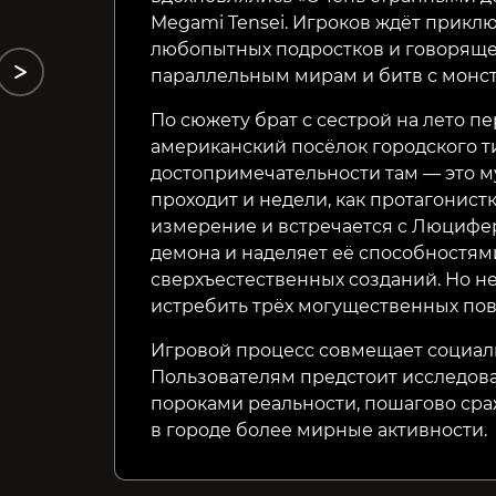
Megami Tensei. Игроков ждёт прик
любопытных подростков и говоряще
параллельным мирам и битв с монс
По сюжету брат с сестрой на лето п
американский посёлок городского т
достопримечательности там — это м
проходит и недели, как протагонист
измерение и встречается с Люцифер
демона и наделяет её способностя
сверхъестественных созданий. Но н
истребить трёх могущественных по
Игровой процесс совмещает социаль
Пользователям предстоит исследов
пороками реальности, пошагово сраж
в городе более мирные активности.