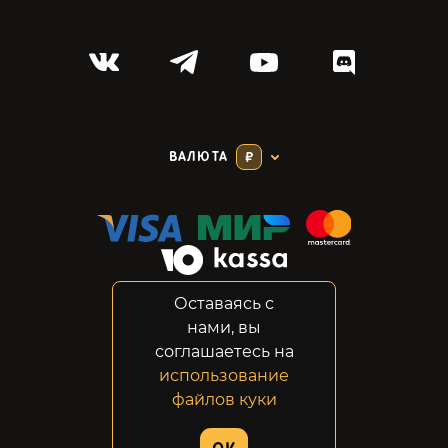
ВАЛЮТА
₽
Оставаясь с
Соглашение
нами, вы
Конфиденциальность
соглашаетесь на
Возвраты
использование
Правовая информация
файлов куки
© 2014-2026 GabeStore