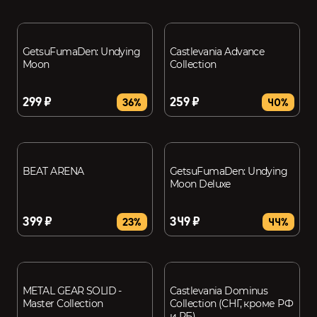
GetsuFumaDen: Undying
Castlevania Advance
Moon
Collection
299 ₽
259 ₽
36%
40%
BEAT ARENA
GetsuFumaDen: Undying
Moon Deluxe
399 ₽
349 ₽
23%
44%
METAL GEAR SOLID -
Castlevania Dominus
Master Collection
Collection (СНГ, кроме РФ
и РБ)