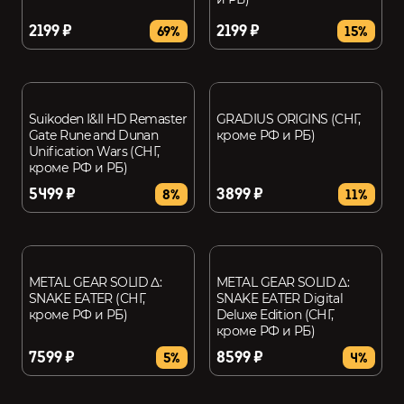
2199 ₽
2199 ₽
69%
15%
Suikoden I&II HD Remaster
GRADIUS ORIGINS (СНГ,
Gate Rune and Dunan
кроме РФ и РБ)
Unification Wars (СНГ,
кроме РФ и РБ)
5499 ₽
3899 ₽
8%
11%
METAL GEAR SOLID Δ:
METAL GEAR SOLID Δ:
SNAKE EATER (СНГ,
SNAKE EATER Digital
кроме РФ и РБ)
Deluxe Edition (СНГ,
кроме РФ и РБ)
7599 ₽
8599 ₽
5%
4%