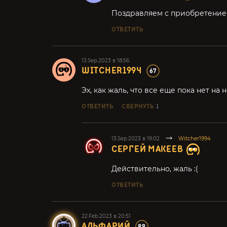
Поздравляем с приобретением
ОТВЕТИТЬ
13.Sep.2023 в 18:56
WITCHER1994
67
Эх, как жаль, что все еще пока нет на 
ОТВЕТИТЬ
СВЕРНУТЬ
1
13.Sep.2023 в 19:02
Witcher1994
СЕРГЕЙ МАКЕЕВ
Действительно, жаль :(
ОТВЕТИТЬ
22.Feb.2023 в 20:51
АЛЬФАРИЙ
89