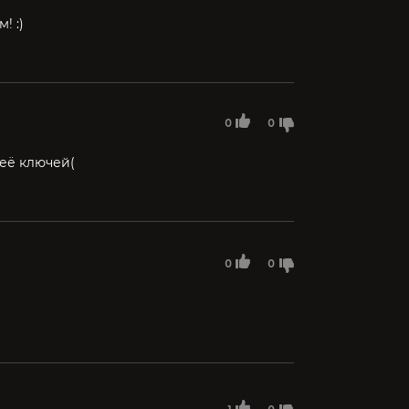
! :)
0
0
неё ключей(
0
0