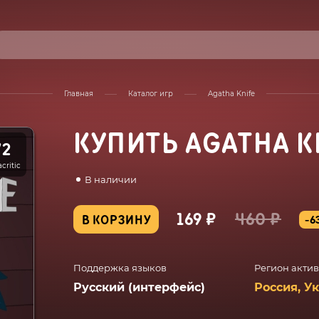
Главная
Каталог игр
Agatha Knife
КУПИТЬ AGATHA K
72
critic
В наличии
169 ₽
460 ₽
В КОРЗИНУ
-6
Поддержка языков
Регион акти
Русский (интерфейс)
Россия, У