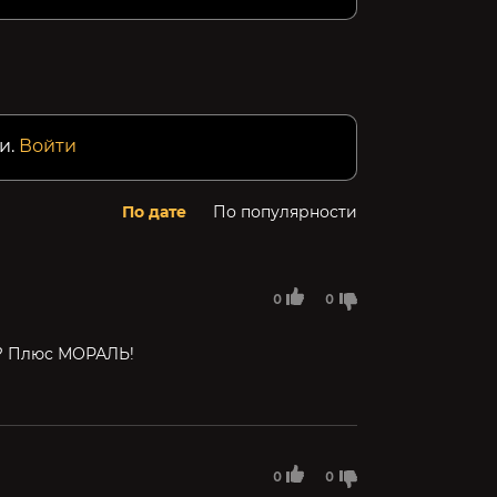
и.
Войти
По дате
По популярности
0
0
я? Плюс МОРАЛЬ!
0
0