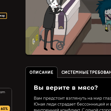
мор
ОПИСАНИЕ
СИСТЕМНЫЕ ТРЕБОВА
Вы верите в мясо?
rom
Nine Witches: Family
Dead Mountaineer's Hotel
Disruption
Вам предстоит взглянуть на мир гла
Юная леди страдает бессонницей и 
99₽
69₽
60%
77%
65%
внутренний конфликт. С одной сторо