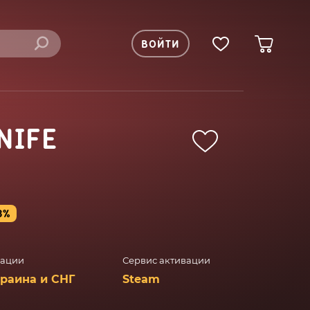
ВОЙТИ
NIFE
3%
вации
Сервис активации
краина и СНГ
Steam