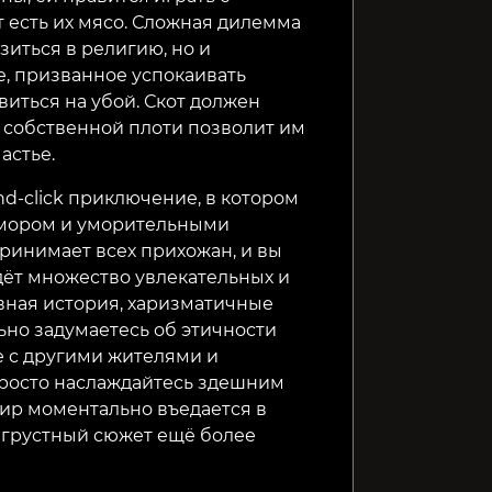
 есть их мясо. Сложная дилемма
зиться в религию, но и
, призванное успокаивать
иться на убой. Скот должен
е собственной плоти позволит им
астье.
nd-click приключение, в котором
мором и уморительными
ринимает всех прихожан, и вы
ждёт множество увлекательных и
вная история, харизматичные
ьно задумаетесь об этичности
е с другими жителями и
просто наслаждайтесь здешним
ир моментально въедается в
й грустный сюжет ещё более