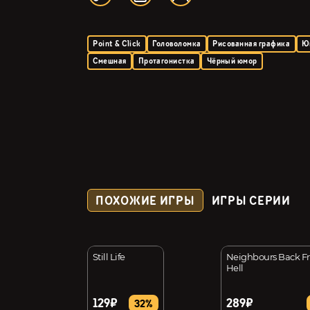
Point & Click
Головоломка
Рисованная графика
Ю
Смешная
Протагонистка
Чёрный юмор
ПОХОЖИЕ ИГРЫ
ИГРЫ СЕРИИ
Wanderlust: The
Still Life
Neighbours Back F
 Souls
Hell
129₽
289₽
51%
32%