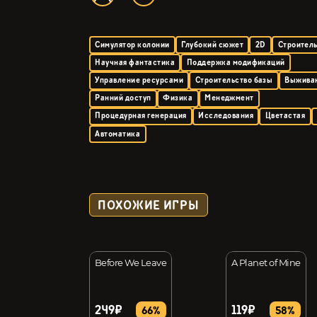
Симулятор колонии
Глубокий сюжет
2D
Строител
Научная фантастика
Поддержка модификаций
Управление ресурсами
Строительство базы
Выжива
Ранний доступ
Физика
Менеджмент
Процедурная генерация
Исследования
Цветастая
Автоматика
ПОХОЖИЕ ИГРЫ
Before We Leave
A Planet of Mine
249₽
119₽
43%
66%
58%