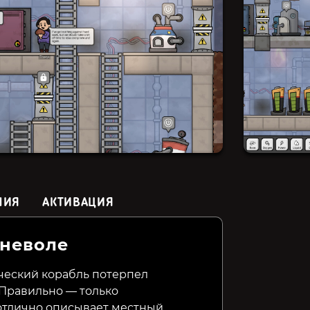
НИЯ
АКТИВАЦИЯ
оневоле
Frozenheim
The Universim
Blacksm
ический корабль потерпел
 Правильно — только
449₽
799₽
349₽
73%
 отлично описывает местный