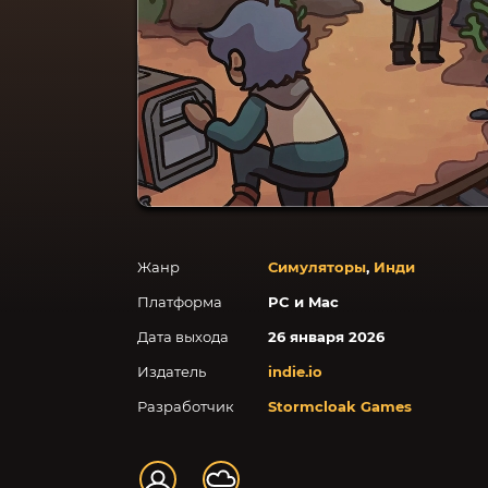
Жанр
Симуляторы
,
Инди
Платформа
PC и Mac
Дата выхода
26 января 2026
Издатель
indie.io
Разработчик
Stormcloak Games