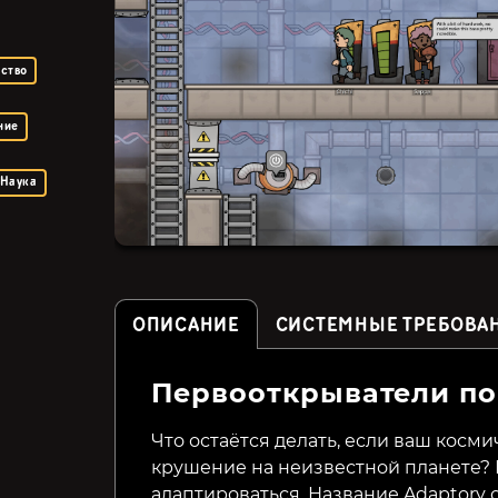
ьство
ние
Наука
ОПИСАНИЕ
СИСТЕМНЫЕ ТРЕБОВА
Первооткрыватели п
Catizens
Organs Please
Что остаётся делать, если ваш косм
крушение на неизвестной планете?
399₽
329₽
39%
37%
адаптироваться. Название Adaptory