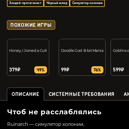
Злодей-протагонист
Чёрный юмор
Симулятор колонии
ПОХОЖИЕ ИГРЫ
Honey, I Joined a Cult
Doodle God: 8-bit Mania
Goblins o
379₽
99₽
599₽
49%
76%
ОПИСАНИЕ
СИСТЕМНЫЕ ТРЕБОВАНИЯ
А
Чтоб не расслаблялись
Ruinarch — симулятор колонии,