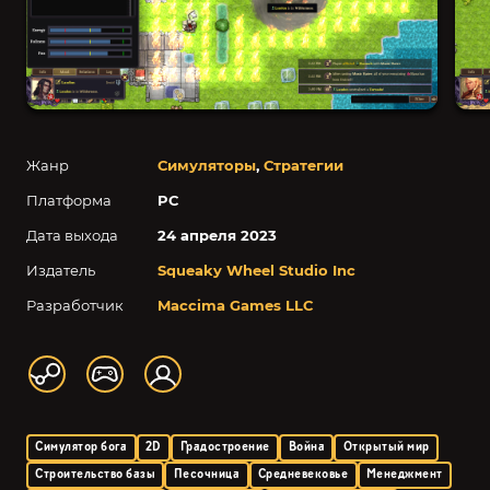
Жанр
Симуляторы
,
Стратегии
Платформа
PC
Дата выхода
24 апреля 2023
Издатель
Squeaky Wheel Studio Inc
Разработчик
Maccima Games LLC
Симулятор бога
2D
Градостроение
Война
Открытый мир
Строительство базы
Песочница
Средневековье
Менеджмент