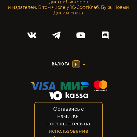
дистрибьюторов
и издателей. В том числе у 1С-СофтКлаб, Бука, Новый
Диск и Enaza.
ВАЛЮТА
₽
Оставаясь с
Соглашение
нами, вы
Конфиденциальность
соглашаетесь на
Возвраты
использование
Правовая информация