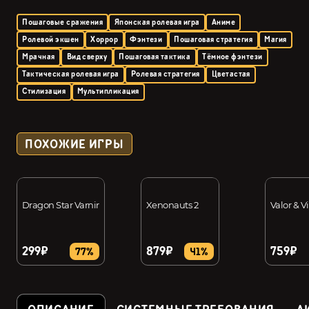
Пошаговые сражения
Японская ролевая игра
Аниме
Ролевой экшен
Хоррор
Фэнтези
Пошаговая стратегия
Магия
Мрачная
Вид сверху
Пошаговая тактика
Тёмное фэнтези
Тактическая ролевая игра
Ролевая стратегия
Цветастая
Стилизация
Мультипликация
ПОХОЖИЕ ИГРЫ
Dragon Star Varnir
Xenonauts 2
Valor & V
299₽
879₽
759₽
77%
41%