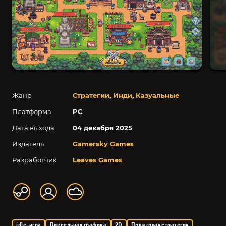
Жанр
Стратегии
,
Инди
,
Казуальные
Платформа
PC
Дата выхода
04 декабря 2025
Издатель
Gamersky Games
Разработчик
Leaves Games
idle-игра
Пиксельная графика
2D
Пошаговая стратегия