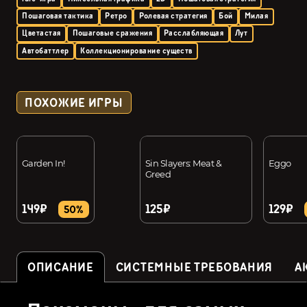
Пошаговая тактика
Ретро
Ролевая стратегия
Бой
Милая
Цветастая
Пошаговые сражения
Расслабляющая
Лут
Автобаттлер
Коллекционирование существ
ПОХОЖИЕ ИГРЫ
Garden In!
Sin Slayers: Meat &
Eggo
Greed
149₽
125₽
129₽
50%
ОПИСАНИЕ
СИСТЕМНЫЕ ТРЕБОВАНИЯ
А