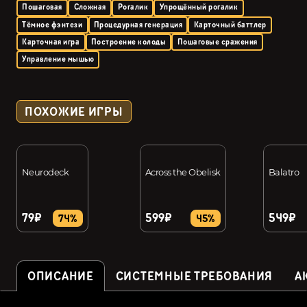
Пошаговая
Сложная
Рогалик
Упрощённый рогалик
Тёмное фэнтези
Процедурная генерация
Карточный баттлер
Карточная игра
Построение колоды
Пошаговые сражения
Управление мышью
ПОХОЖИЕ ИГРЫ
Neurodeck
Across the Obelisk
Balatro
79₽
599₽
549₽
74%
45%
ОПИСАНИЕ
СИСТЕМНЫЕ ТРЕБОВАНИЯ
А