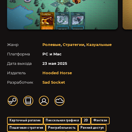
Жанр
Ролевые
,
Стратегии
,
Казуальные
Платформа
PC и Mac
Дата выхода
23 мая 2025
Издатель
Hooded Horse
Разработчик
Sad Socket
Карточный рогалик
Пиксельная графика
2D
Фэнтези
Пошаговая стратегия
Реиграбельность
Ранний доступ