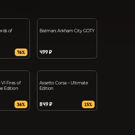
ords of
Batman: Arkham City GOTY
499 ₽
76%
VI Fires of
Assetto Corsa – Ultimate
e Edition
Edition
849 ₽
36%
15%