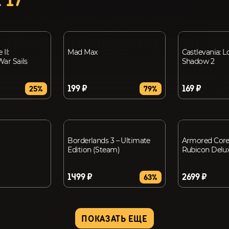
Е
17
II:
Mad Max
Castlevania: L
War Sails
Shadow 2
199 ₽
169 ₽
25%
79%
Borderlands 3 – Ultimate
Armored Core 
Edition (Steam)
Rubicon Delux
1499 ₽
2699 ₽
63%
ПОКАЗАТЬ ЕЩЕ