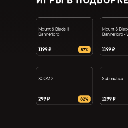
ИГРЫ В ПОДБОРК
Mount & Blade II:
Mount & Blade 
Bannerlord
Bannerlord - 
1199 ₽
1199 ₽
57%
XCOM 2
Subnautica
299 ₽
1299 ₽
82%