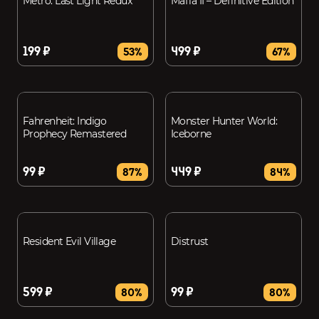
Metro: Last Light Redux
Mafia II – Definitive Edition
199 ₽
499 ₽
53%
67%
Fahrenheit: Indigo
Monster Hunter World:
Prophecy Remastered
Iceborne
99 ₽
449 ₽
87%
84%
Resident Evil Village
Distrust
599 ₽
99 ₽
80%
80%