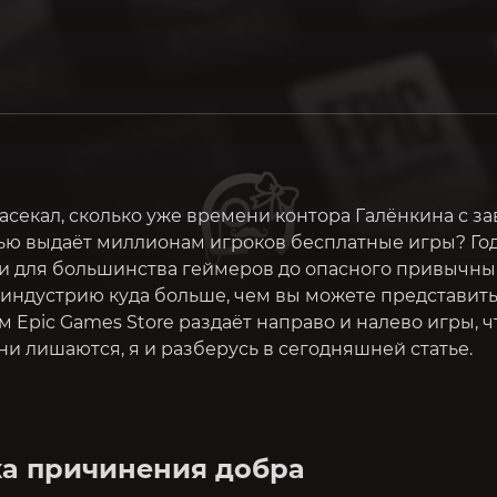
засекал, сколько уже времени контора Галёнкина с з
ью выдаёт миллионам игроков бесплатные игры? Год
ли для большинства геймеров до опасного привычн
индустрию куда больше, чем вы можете представить.
м Epic Games Store раздаёт направо и налево игры, ч
 они лишаются, я и разберусь в сегодняшней статье.
а причинения добра