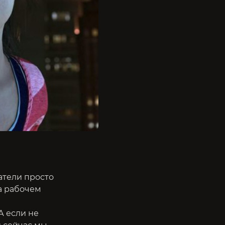
ватели просто
а рабочем
А если не