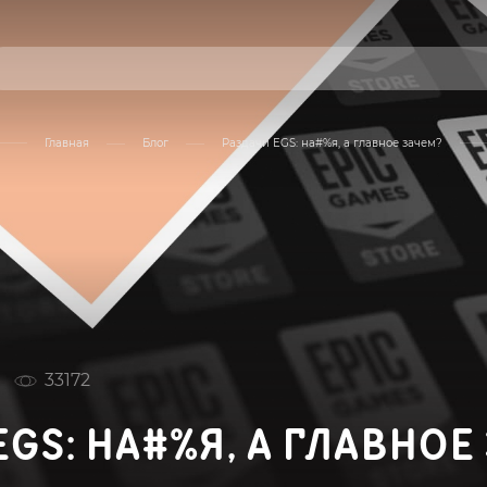
Главная
Блог
Раздачи EGS: на#%я, а главное зачем?
33172
EGS: НА#%Я, А ГЛАВНОЕ