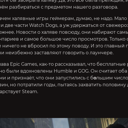
 хотя бы забирать халяву. Да, это всё была прелюдия, 
нём разбираться с предметом нашего разговора.
ачем халявные игры геймерам, думаю, не надо. Мало 
 и две части Watch Dogs, а уж удержаться от свежер
ожнее. Новости о халяве повсюду, они набирают са
нтариев и самое большое число просмотров. Только 
ничего не вбросил по этому поводу. И это главный 
и неизбежно заставляют говорить о лаунчере.
лава Epic Games, как-то рассказывал, что бесплатные
чно были вдохновлены Humble и GOG. Он считает оба
 и признаёт, что они запустились с б
о
льшим число
зин, но потратили годы, пытаясь захватить половину
арствует Steam.