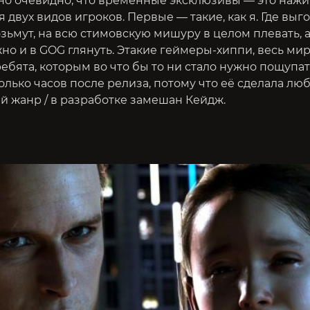
но очевидно, что временные эксклюзивы — это нажи
я двух видов игроков. Первые — такие, как я. Где выг
озьмут, на всю стимовскую мишуру в целом плевать, 
о и в GOG глянуть. Этакие геймеры-хиппи, весь мир
ебята, которым во что бы то ни стало нужно пощупат
лько часов после релиза, потому что её сделала лю
й жанр / в разработке замешан Кейдж.