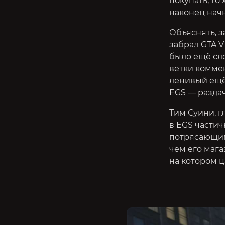
покупать, то
наконец нач
Объяснять, з
забрал GTA V
было ещё сл
ветки комме
ленивый ещё 
EGS — раздач
Тим Суини, г
в EGS части
потрясающими
чем его мага
на котором ц