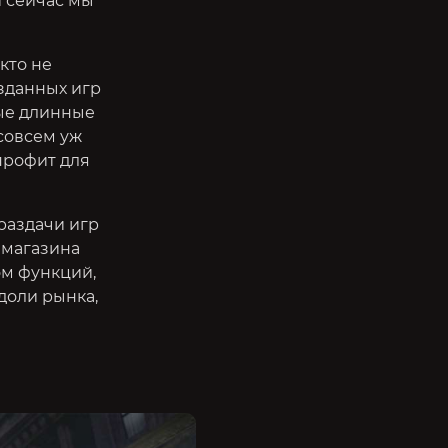
и сейчас мы
кто не
озданных игр
мые длинные
совсем уж
профит для
 раздачи игр
 магазина
м функций,
 доли рынка,