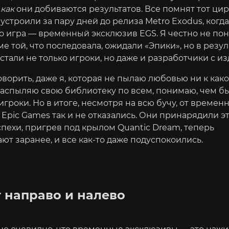
,
как
они добиваются результатов. Все помнят тот цир
устроили за пару дней до релиза Metro Exodus, когда
то игра — временный эксклюзив EGS. Я честно не по
е той, что последовала, ожидали «Эпики», но в резул
 стали не только игроки, но даже и разработчики с и
говорить, даже я, которая не пылаю любовью ни к как
распыляю свою библиотеку по всем, понимаю, чем б
гроки. Но в итоге, несмотря на всю бучу, от времен
Epic Games так и не отказались. Они принарядили эт
пехи, пригрев под крылом Quantic Dream, теперь
т заранее, и все как-то даже подуспокоились.
 направо и налево