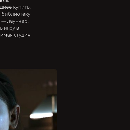
вка,
однее купить,
а библиотеку
 — лаунчер.
ь игру в
бимая студия