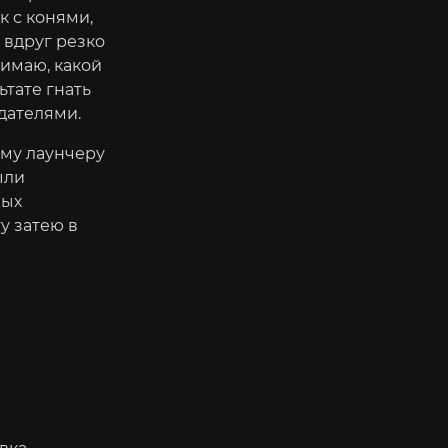
к с конями,
 вдруг резко
нимаю, какой
ьтате гнать
здателями.
ому лаунчеру
ыли
ных
у затею в