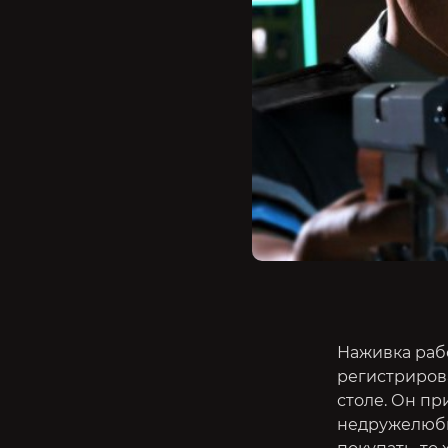
Наживка рабо
регистрирова
столе. Он пр
недружелюбны