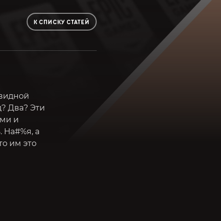
К СПИСКУ СТАТЕЙ
авидной
? Два? Эти
ыми и
 На#%я, а
то им это