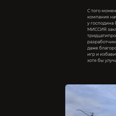
С того момен
компания нач
у господина 
МИССИЯ закл
тридцатипро
разработчико
даже благоро
игр и избави
хотя бы улуч