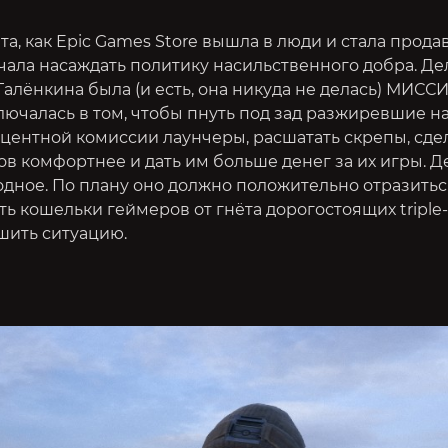
та, как Epic Games Store вышла в люди и стала прода
ала насаждать политику насильственного добра. Дел
Галёнкина была (и есть, она никуда не делась) МИССИ
ючалась в том, чтобы пнуть под зад разжиревшие н
центной комиссии лаунчеры, расшатать скрепы, сде
в комфортнее и дать им больше денег за их игры. Д
дное. По плану оно должно положительно отразитьс
ть кошельки геймеров от гнёта дорогостоящих triple-
шить ситуацию.