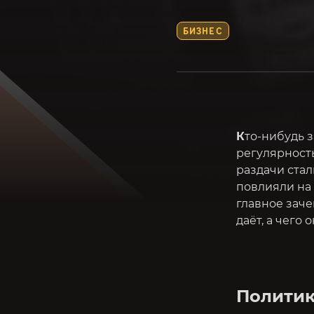
БИЗНЕС
К
то-нибудь 
регулярност
раздачи ста
повлияли на 
главное заче
даёт, а чего
Политик