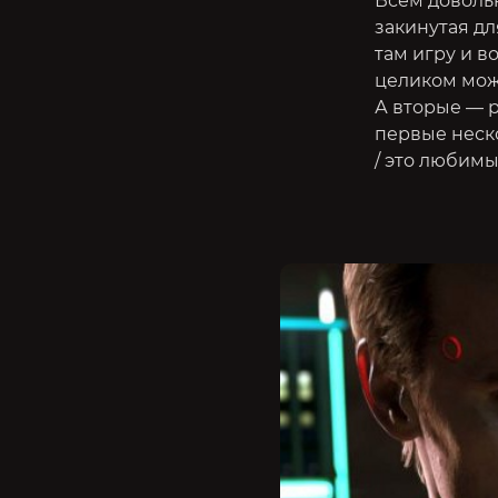
Всем доволь
закинутая дл
там игру и в
целиком можн
А вторые — р
первые неско
/ это любимы