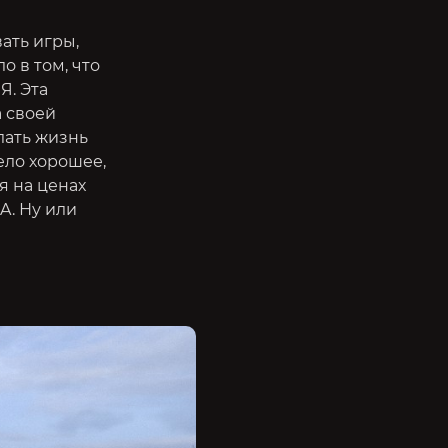
вать игры,
о в том, что
Я. Эта
а своей
лать жизнь
ело хорошее,
я на ценах
A. Ну или