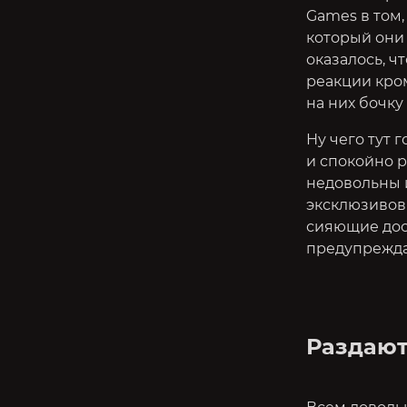
Games в том
который они 
оказалось, ч
реакции кром
на них бочку
Ну чего тут 
и спокойно 
недовольны и
эксклюзивов 
сияющие дос
предупреждаю
Раздают