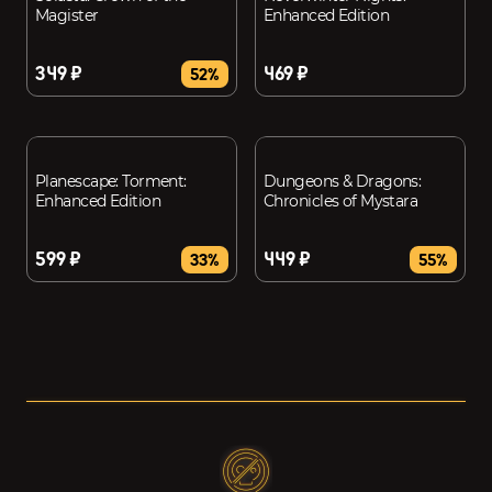
Magister
Enhanced Edition
349 ₽
469 ₽
52%
Planescape: Torment:
Dungeons & Dragons:
Enhanced Edition
Chronicles of Mystara
599 ₽
449 ₽
33%
55%