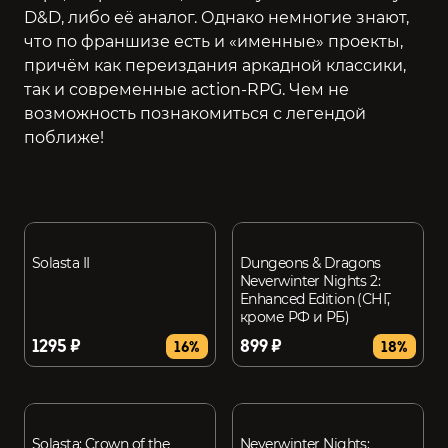
D&D, либо её аналог. Однако немногие знают,
что по франшизе есть и «именные» проекты,
причём как переиздания аркадной классики,
так и современные action-RPG. Чем не
возможность познакомиться с легендой
поближе!
Solasta II
Dungeons & Dragons
Neverwinter Nights 2:
Enhanced Edition (СНГ,
кроме РФ и РБ)
1295 ₽
899 ₽
16%
18%
Solasta: Crown of the
Neverwinter Nights: