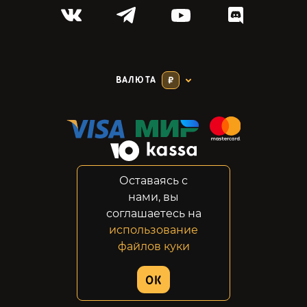
ВАЛЮТА
₽
Оставаясь с
Соглашение
нами, вы
Конфиденциальность
соглашаетесь на
Возвраты
использование
Правовая информация
файлов куки
© 2014-2026 GabeStore
OK
Дизайн сайта:
ADN Digital Studio