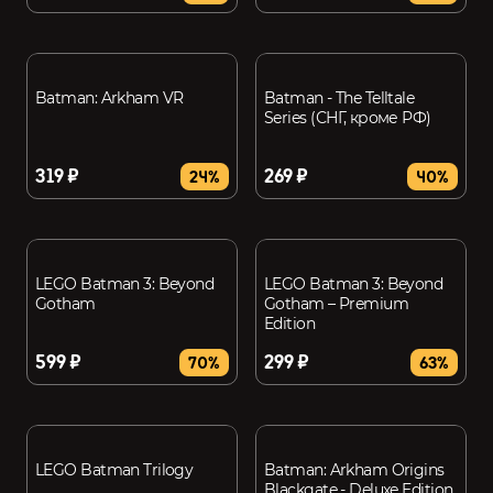
Batman: Arkham VR
Batman - The Telltale
Series (СНГ, кроме РФ)
319 ₽
269 ₽
24%
40%
LEGO Batman 3: Beyond
LEGO Batman 3: Beyond
Gotham
Gotham – Premium
Edition
599 ₽
299 ₽
70%
63%
LEGO Batman Trilogy
Batman: Arkham Origins
Blackgate - Deluxe Edition