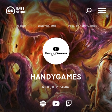
Главная
Издатели игр
Игры от HandyGames
HANDYGAMES
4 подписчика