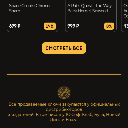
Space Grunts: Chrono
A Rat's Quest - The Way
Od
Shard
Back Home | Season 1
Au
Co
699 ₽
999 ₽
4
14%
8%
CМОТРЕТЬ ВСЕ
Все продаваемые ключи закупаются у официальных
дистрибьюторов
и издателей. В том числе у 1С-СофтКлаб, Бука, Новый
Диск и Enaza.