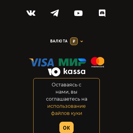
ВАЛЮТА
₽
Оставаясь с
Соглашение
нами, вы
Конфиденциальность
соглашаетесь на
Возвраты
использование
Правовая информация
файлов куки
© 2014-2026 GabeStore
OK
Дизайн сайта:
ADN Digital Studio